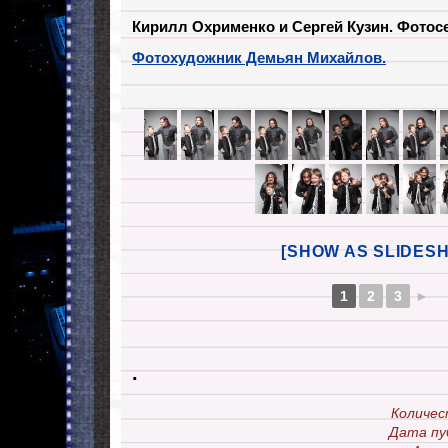
Кирилл Охрименко и Сергей Кузин. Фотос
Фотохудожник Демьян Михайлов.
[SHOW AS SLIDES
1
2
3
►
.
Количес
Дата пу