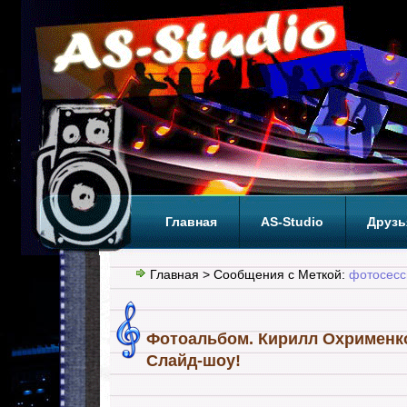
Главная
AS-Studio
Друзь
Теги
ТОП
Главная
> Сообщения с Меткой:
фотосесс
Фотоальбом. Кирилл Охрименко
Слайд-шоу!