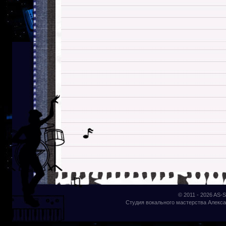
© 2011 - 2026
AS-S
Студия вокального мастерства Алекса