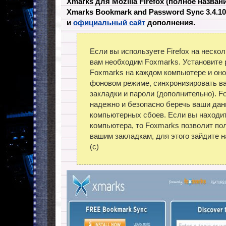
Xmarks для Mozilla Firefox (полное назва
Xmarks Bookmark and Password Sync 3.4.1
и
официальный сайт
дополнения.
Если вы используете Firefox на неско
вам необходим Foxmarks. Установите
Foxmarks на каждом компьютере и оно 
фоновом режиме, синхронизировать в
закладки и пароли (дополнительно). F
надежно и безопасно беречь ваши дан
компьютерных сбоев. Если вы находит
компьютера, то Foxmarks позволит пол
вашим закладкам, для этого зайдите н
(с)