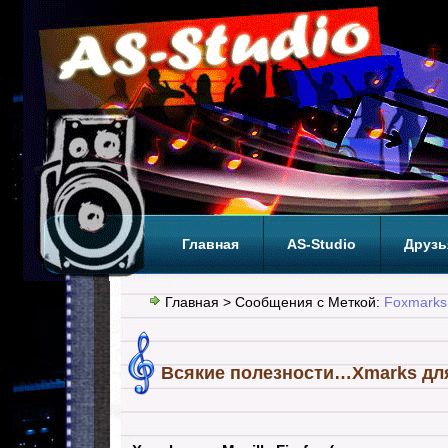
Главная
AS-Studio
Друзь
Теги
ТОП
Главная
> Сообщения с Меткой:
Foxmarks
Всякие полезности…Xmarks для 