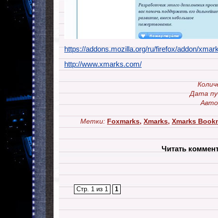
https://addons.mozilla.org/ru/firefox/addon/xmar
http://www.xmarks.com/
Колич
Дата пу
Авто
Метки:
Foxmarks
,
Xmarks
,
Xmarks Book
Читать коммен
Стр. 1 из 1
1