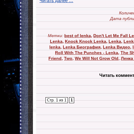
Читать далее …
Количе
Дата публи
Метки:
best of lenka
,
Don't Let Me Fall L
Lenka
,
Knock Knock Lenka
,
Lenka
,
Lenk
lenka
,
Lenka Биография
,
Lenka Видео
,
Roll With The Punches - Lenka
,
The S
Friend
,
Two
,
We Will Not Grow Old
,
Ленка
Читать коммен
Стр. 1 из 1
1