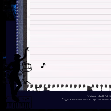
© 2011 - 2026
AS-S
Студия вокального мастерства Алекса