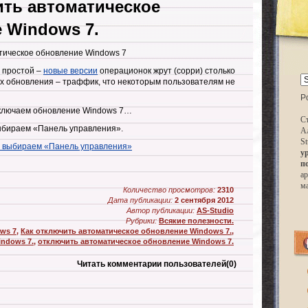
ить автоматическое
 Windows 7.
ь простой –
новые версии
операционок жрут (сорри) столько
 их обновления – траффик, что некоторым пользователям не
P
тключаем обновление Windows 7…
Ст
ыбираем «Панель управления».
А
St
у
п
ар
м
Количество просмотров:
2310
Дата публикации:
2 сентября 2012
Автор публикации:
AS-Studio
Рубрики:
Всякие полезности.
ws 7
,
Как отключить автоматическое обновление Windows 7.
,
ndows 7.
,
отключить автоматическое обновление Windows 7.
Читать комментарии пользователей
(0)