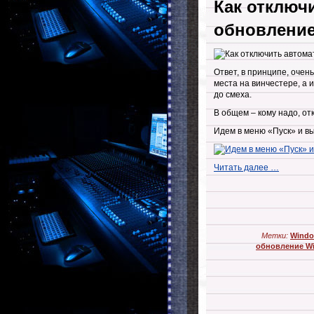
Как отключ
обновление
Ответ, в принципе, очен
места на винчестере, а
до смеха.
В общем – кому надо, о
Идем в меню «Пуск» и в
Читать далее …
Метки:
Windo
обновление Wi