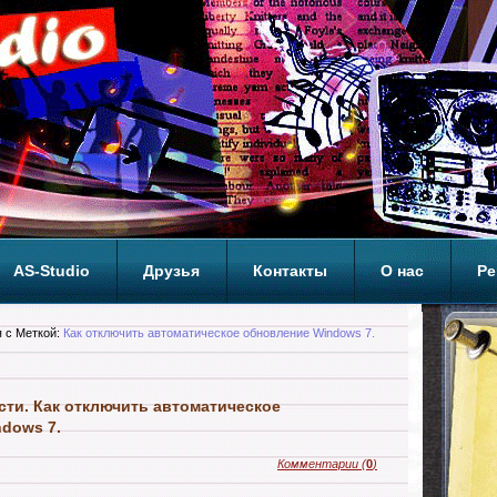
AS-Studio
Друзья
Контакты
О нас
Ре
ОП
 с Меткой:
Как отключить автоматическое обновление Windows 7.
сти. Как отключить автоматическое
dows 7.
Комментарии
(
0
)