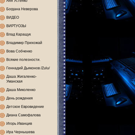
Аня Устенко
Богдана Неверова
ВИДЕО
ВИРТУОЗЫ
Влад Каращук
Владимир Прихожай
Вова Собченко
Всякие полезности.
Геннадий Дьяконов /Zulu/
Даша Жигаленко-
Уманская
Даша Миколенко
День рождения
Детское Евровидение
Диана Самофалова
Игорь Иванцив
Ира Чернышева