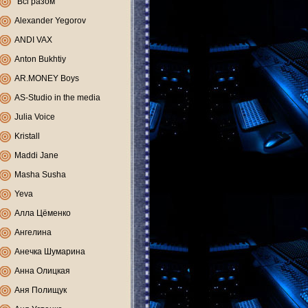
"Всі разом"
Alexander Yegorov
ANDI VAX
Anton Bukhtiy
AR.MONEY Boys
AS-Studio in the media
Julia Voice
Kristall
Maddi Jane
Masha Susha
Yeva
Алла Цёменко
Ангелина
Анечка Шумарина
Анна Олицкая
Аня Полищук