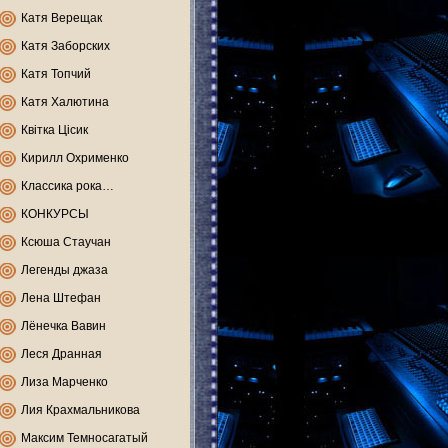
Катя Верещак
Катя Заборских
Катя Топчий
Катя Халютина
Квітка Цісик
Кирилл Охрименко
Классика рока…
КОНКУРСЫ
Ксюша Стаучан
Легенды джаза
Лена Штефан
Лёнечка Вавин
Леся Дранная
Лиза Марченко
Лия Крахмальникова
Максим Темносагатый