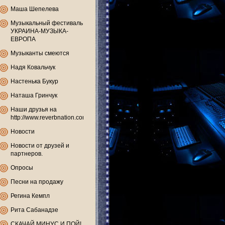
Маша Шепелева
Музыкальный фестиваль
УКРАИНА-МУЗЫКА-
ЕВРОПА
Музыканты смеются
Надя Ковальчук
Настенька Букур
Наташа Гринчук
Наши друзья на
http://www.reverbnation.com
Новости
Новости от друзей и
партнеров.
Опросы
Песни на продажу
Регина Кемпл
Рита Сабанадзе
СКАЧАЙ МИНУС И ПОЙ!