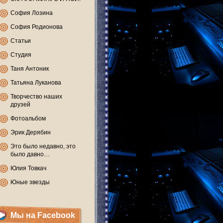
София Лозина
София Родионова
Статьи
Студия
Таня Антоник
Татьяна Луканова
Творчество наших
друзей
Фотоальбом
Эрик Дерябин
Это было недавно, это
было давно…
Юлия Товкач
Юные звезды
Мы на Facebook