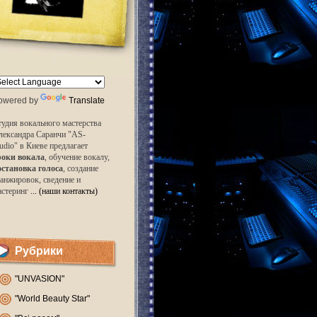
owered by
Translate
удия вокального мастерства
лександра Саранчи "AS-
udio" в Киеве предлагает
роки вокала
, обучение вокалу,
остановка голоса
, создание
анжировок, сведение и
астеринг
... (наши контакты)
Рубрики
"UNVASION"
"World Beauty Star"