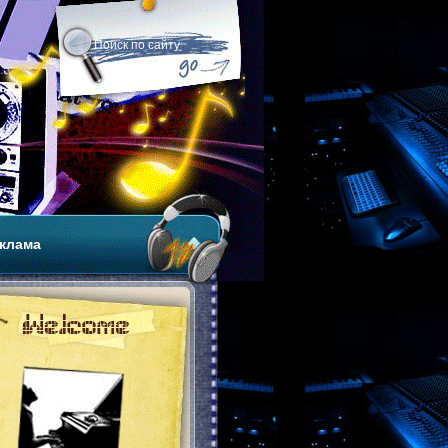
клама