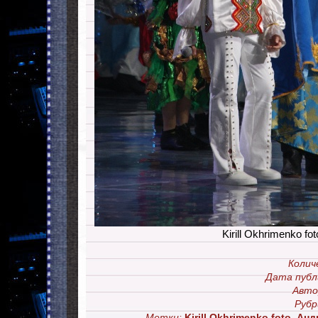
Kirill Okhrimenko fot
Колич
Дата публ
Авто
Рубр
Метки:
Kirill Okhrimenko foto
,
Анд