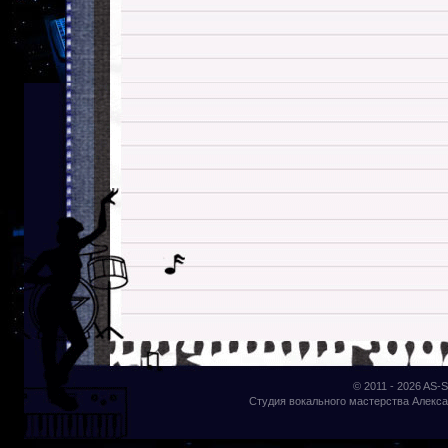
© 2011 - 2026
AS-S
Студия вокального мастерства Алекса