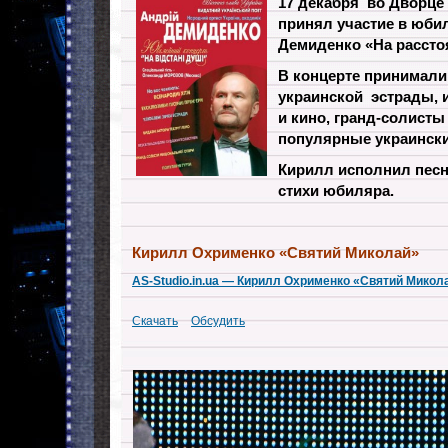
17 декабря во Дворце
принял участие в юби
Демиденко «На рассто
В концерте принимали
украинской эстрады, 
и кино, гранд-солист
популярные украински
Кирилл исполнил пес
стихи юбиляра.
Кирилл Охрименко «Святий Миколай»
AS-Studio.in.ua — Кирилл Охрименко «Святий Микол
Скачать
Обсудить