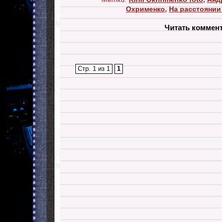
Охрименко
,
На расстоянии
Читать коммен
Стр. 1 из 1
1