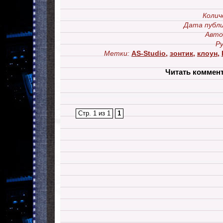
Колич
Дата публи
Авто
Ру
Метки:
AS-Studio
,
зонтик
,
клоун
,
Читать коммен
Стр. 1 из 1
1