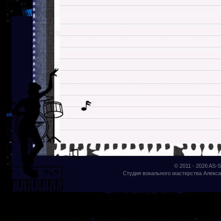
© 2011 - 2026
AS-S
Студия вокального мастерства Алекса