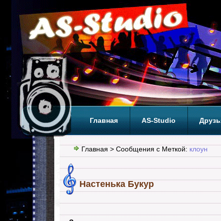
Главная
AS-Studio
Друзь
Теги
ТОП
Главная
> Сообщения с Меткой:
клоун
Настенька Букур