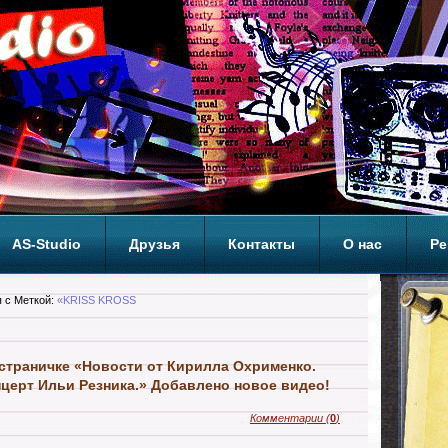
AS-Studio
Друзья
Контакты
О нас
Ре
ОП
 с Меткой:
«KRISS KROSS
страничке «Новости от Кирилла Охрименко.
ерт Ильи Резника.» Добавлено новое видео!
Комментарии
(
0
)