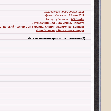
Количество просмотров:
1918
Дата публикации:
12 мая 2012
Автор публикации:
AS-Studio
Рубрики:
Кирилл Охрименко
,
Новости
S
,
"Детский Фактор"
,
ДК Украина
,
Кирилл Охрименко
,
концерт
Ильи Резника
,
юбилейный концерт
Читать комментарии пользователей
(0)