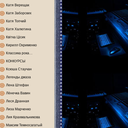
Катя Верещак
Катя Заборских
Катя Топчий
Катя Халютина
Квітка Цісик
Кирилл Охрименко
Классика рока…
КОНКУРСЫ
Ксюша Стаучан
Легенды джаза
Лена Штефан
Лёнечка Вавин
Леся Дранная
Лиза Марченко
Лия Крахмальникова
Максим Темносагатый