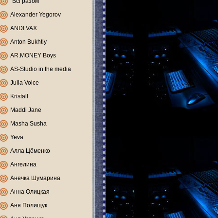
"Всі разом"
Alexander Yegorov
ANDI VAX
Anton Bukhtiy
AR.MONEY Boys
AS-Studio in the media
Julia Voice
Kristall
Maddi Jane
Masha Susha
Yeva
Алла Цёменко
Ангелина
Анечка Шумарина
Анна Олицкая
Аня Полищук