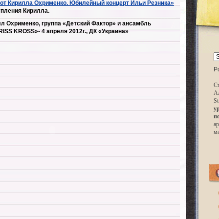
 от Кирилла Охрименко. Юбилейный концерт Ильи Резника»
пления Кирилла.
лл Охрименко, группа «Детский Фактор» и ансамбль
ISS KROSS»- 4 апреля 2012г., ДК «Украина»
P
Ст
А
St
у
п
ар
м