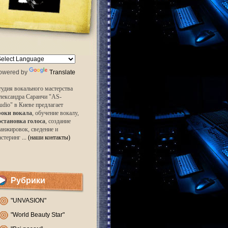
owered by
Translate
удия вокального мастерства
лександра Саранчи "AS-
udio" в Киеве предлагает
роки вокала
, обучение вокалу,
остановка голоса
, создание
анжировок, сведение и
астеринг
... (наши контакты)
Рубрики
"UNVASION"
"World Beauty Star"