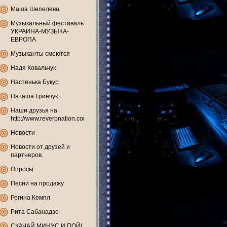
Маша Шепелева
Музыкальный фестиваль
УКРАИНА-МУЗЫКА-
ЕВРОПА
Музыканты смеются
Надя Ковальчук
Настенька Букур
Наташа Гринчук
Наши друзья на
http://www.reverbnation.com
Новости
Новости от друзей и
партнеров.
Опросы
Песни на продажу
Регина Кемпл
Рита Сабанадзе
СКАЧАЙ МИНУС И ПОЙ!