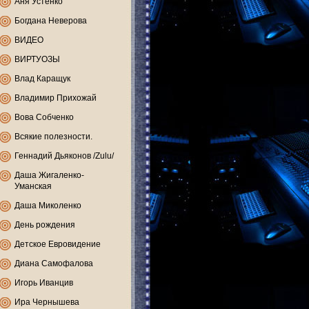
Аня Устенко
Богдана Неверова
ВИДЕО
ВИРТУОЗЫ
Влад Каращук
Владимир Прихожай
Вова Собченко
Всякие полезности.
Геннадий Дьяконов /Zulu/
Даша Жигаленко-
Уманская
Даша Миколенко
День рождения
Детское Евровидение
Диана Самофалова
Игорь Иванцив
Ира Чернышева