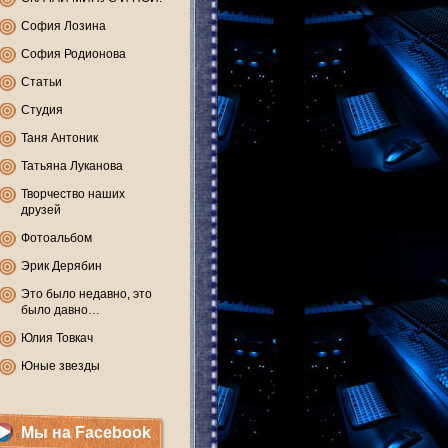
София Лозина
София Родионова
Статьи
Студия
Таня Антоник
Татьяна Луканова
Творчество наших
друзей
Фотоальбом
Эрик Дерябин
Это было недавно, это
было давно…
Юлия Товкач
Юные звезды
Мы на Facebook