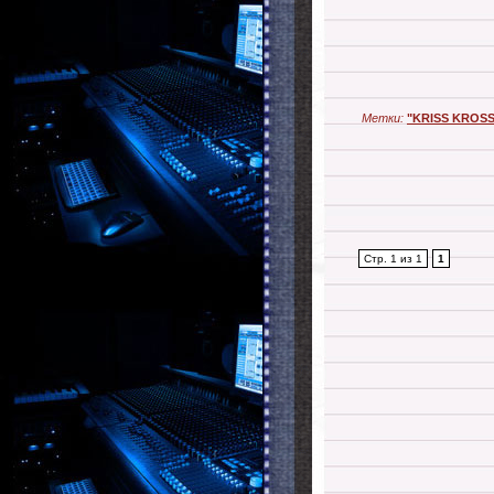
Метки:
"KRISS KROS
Стр. 1 из 1
1