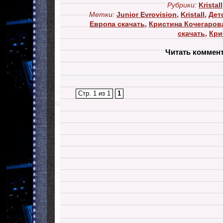
Рубрики:
Kristall
Метки:
Junior Evrovision
,
Kristall
,
Дет
Европа скачать
,
Кристина Кочегаров
скачать
,
Кри
Читать коммен
Стр. 1 из 1
1