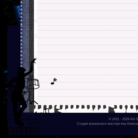
© 2011 - 2026
AS-S
Студия вокального мастерства Алекса