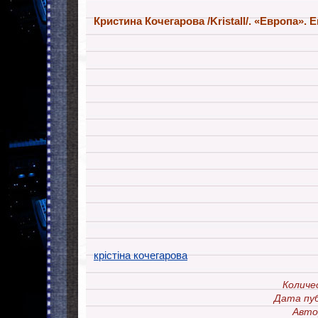
Кристина Кочегарова /Kristall/. «Европа».
E
крістіна кочегарова
Количе
Дата пуб
Авто