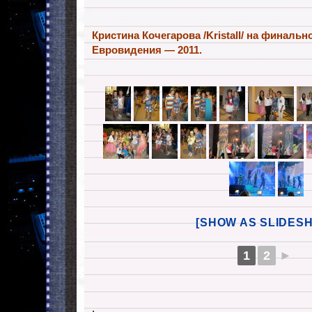
Кристина Кочегарова /Kristall/ на финаль
Евровидения — 2011.
[SHOW AS SLIDES
1
2
►
.