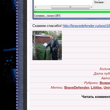
Скажем спасибо!
http://bravedefender.ru/post
Колич
Дата пуб
Авто
Рубрики:
Всяки
Метки:
BraveDefender
,
Lititbe
,
Uni
Читать коммен