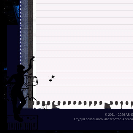
© 2011 - 2026
AS-S
Студия вокального мастерства Алекса