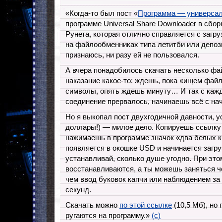
«Когда-то был пост «
Программа — универсал
программе Universal Share Downloader в сбо
Рунета, которая отлично справляется с загр
на файлообменниках типа летитби или депоз
признаюсь, ни разу ей не пользовался.
А вчера понадобилось скачать несколько файл
наказание какое-то: ждешь, пока «ищем фай
символы, опять ждешь минуту… И так с каж
соединение прервалось, начинаешь всё с на
Но я выкопал пост двухгодичной давности, у
доллары!) — милое дело. Копируешь ссылку 
нажимаешь в программе значок «два белых к
появляется в окошке USD и начинается загруз
устанавливай, сколько душе угодно. При это
восстанавливаются, а ты можешь заняться ч
чем ввод буковок капчи или наблюдением за
секунд.
Скачать можно
по этой ссылке
(10,5 Мб), но
ругаются на программу.»
(с)