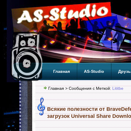
Главная
AS-Studio
Друзь
Теги
ТОП
Главная
> Сообщения с Меткой:
Lititbe
Всякие полезности от BraveDe
загрузок Universal Share Downlo