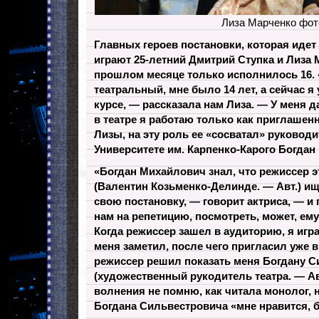
Лиза Марченко фот
Главных героев постановки, которая идет 
играют 25-летний Дмитрий Ступка и Лиза 
прошлом месяце только исполнилось 16. 
театральный, мне было 14 лет, а сейчас я
курсе, — рассказала нам Лиза. — У меня да
в театре я работаю только как приглашен
Лизы, на эту роль ее «сосватал» руководи
Университете им. Карпенко-Карого Богдан
«Богдан Михайлович знал, что режиссер э
(Валентин Козьменко-Делинде. — Авт.) и
свою постановку, — говорит актриса, — и
нам на репетицию, посмотреть, может, ему
Когда режиссер зашел в аудиторию, я игра
меня заметил, после чего пригласил уже в
режиссер решил показать меня Богдану С
(художественный рукодитель театра. — Авт.
волнения не помню, как читала монолог, 
Богдана Сильвестровича «мне нравится, б