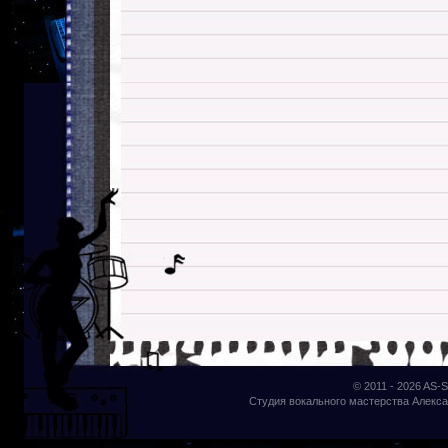
© 2011 - 2026
AS-S
Студия вокального мастерства Алекса