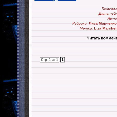
Количес
Дата публ
Авто
Рубрики:
Лиза Марченко
Метки:
Liza Marche
Читать коммен
Стр. 1 из 1
1