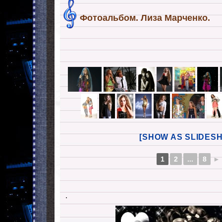
Фотоальбом. Лиза Марченко.
[SHOW AS SLIDES
1
2
...
8
►
.