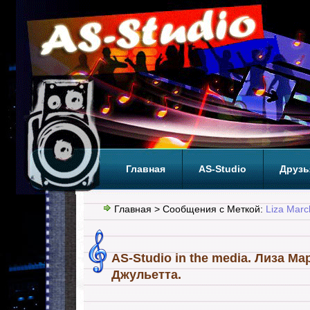
Главная
AS-Studio
Друзь
Теги
ТОП
Главная
> Сообщения с Меткой:
Liza Marc
AS-Studio in the media. Лиза М
Джульетта.