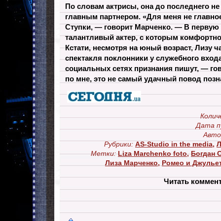
По словам актрисы, она до последнего не 
главным партнером. «Для меня не главное
Ступки, — говорит Марченко. — В первую
талантливый актер, с которым комфортно 
Кстати, несмотря на юный возраст, Лизу 
спектакля поклонники у служебного входа
социальных сетях признания пишут, — гов
по мне, это не самый удачный повод позн
Колич
Дата п
Авто
Рубрики:
AS-Studio in the media
,
Л
Метки:
Liza Marchenko foto
,
Богдан 
Лиза Марченко
,
Ромео и Джулье
Читать коммен