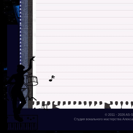
© 2011 - 2026
AS-S
Студия вокального мастерства Алекса