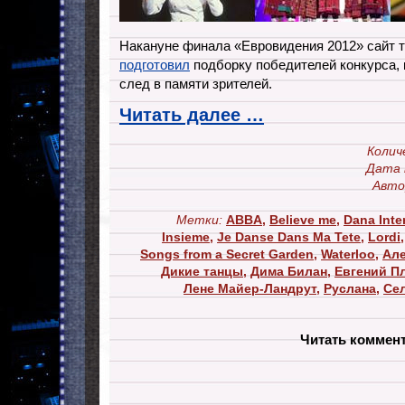
Накануне финала «Евровидения 2012» сайт 
подготовил
подборку победителей конкурса, 
след в памяти зрителей.
Читать далее …
Колич
Дата 
Авто
Метки:
ABBA
,
Believe me
,
Dana Inte
Insieme
,
Je Danse Dans Ma Tete
,
Lordi
Songs from a Secret Garden
,
Waterloo
,
Але
Дикие танцы
,
Дима Билан
,
Евгений П
Лене Майер-Ландрут
,
Руслана
,
Се
Читать коммен