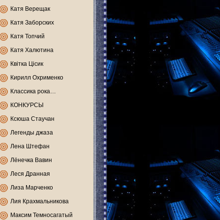
Катя Верещак
Катя Заборских
Катя Топчий
Катя Халютина
Квітка Цісик
Кирилл Охрименко
Классика рока…
КОНКУРСЫ
Ксюша Стаучан
Легенды джаза
Лена Штефан
Лёнечка Вавин
Леся Дранная
Лиза Марченко
Лия Крахмальникова
Максим Темносагатый