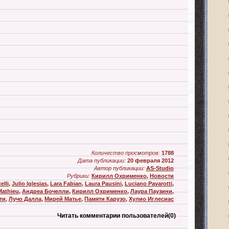
Количество просмотров:
1788
Дата публикации:
20 февраля 2012
Автор публикации:
AS-Studio
Рубрики:
Кирилл Охрименко
,
Новости
elli
,
Julio Iglesias
,
Lara Fabian
,
Laura Pausini
,
Luciano Pavarotti
,
 Mathieu
,
Андреа Бочелли
,
Кирилл Охрименко
,
Лаура Паузини
,
ти
,
Лучо Далла
,
Мирей Матье
,
Памяти Карузо
,
Хулио Иглесиас
Читать комментарии пользователей
(0)