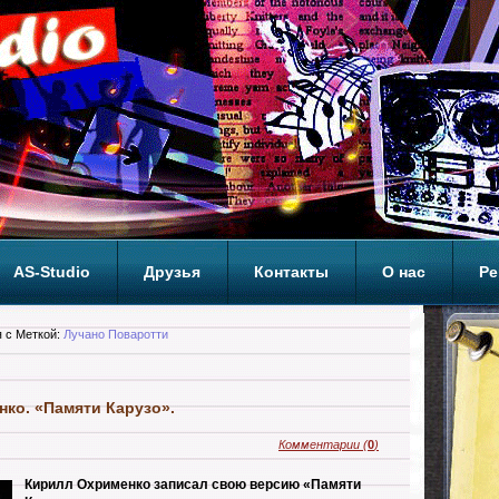
AS-Studio
Друзья
Контакты
О нас
Ре
ОП
 с Меткой:
Лучано Поваротти
ко. «Памяти Карузо».
Комментарии
(
0
)
Кирилл Охрименко записал свою версию «Памяти