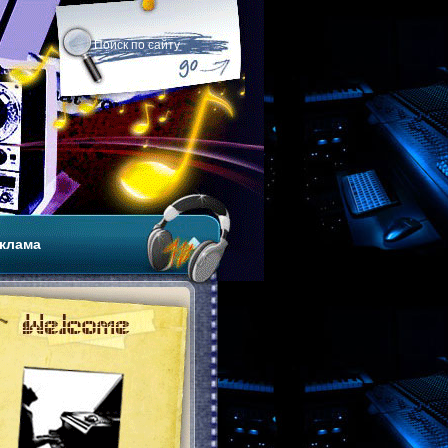
клама