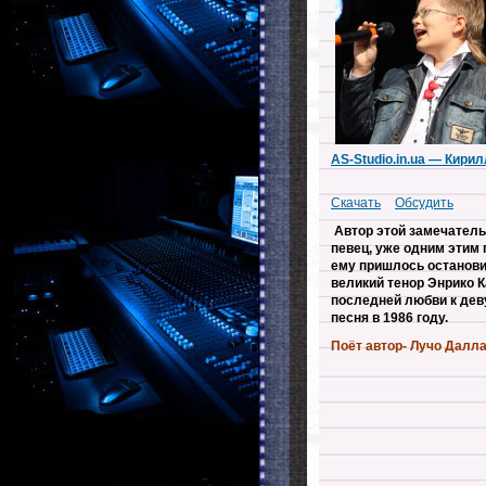
AS-Studio.in.ua — Кири
Скачать
Обсудить
Автор этой замечател
певец, уже одним этим
ему пришлось остановит
великий тенор Энрико К
последней любви к деву
песня в 1986 году.
Поёт автор-
Лучо Далла/