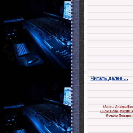
Читать далее …
Метки:
Andrea Boc
Lucio Dalla
,
Mireille
Лучано Поварот