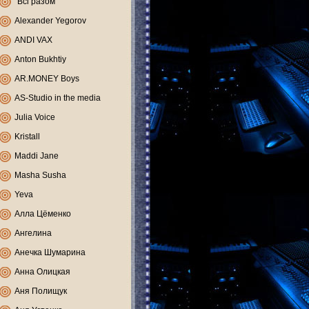
"Всі разом"
Alexander Yegorov
ANDI VAX
Anton Bukhtiy
AR.MONEY Boys
AS-Studio in the media
Julia Voice
Kristall
Maddi Jane
Masha Susha
Yeva
Алла Цёменко
Ангелина
Анечка Шумарина
Анна Олицкая
Аня Полищук