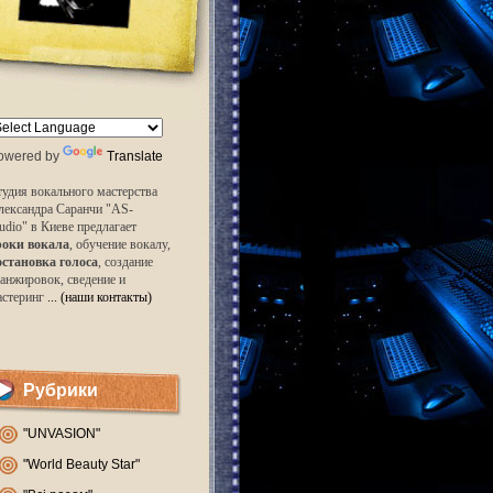
owered by
Translate
удия вокального мастерства
лександра Саранчи "AS-
udio" в Киеве предлагает
роки вокала
, обучение вокалу,
остановка голоса
, создание
анжировок, сведение и
астеринг
... (наши контакты)
Рубрики
"UNVASION"
"World Beauty Star"