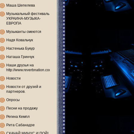
Маша Шепелева
Музыкальный фестиваль
УКРАИНА-МУЗЫКА-
ЕВРОПА
Музыканты смеются
Надя Ковальчук
Настенька Букур
Наташа Гринчук
Наши друзья на
http://www.reverbnation.com
Новости
Новости от друзей и
партнеров.
Опросы
Песни на продажу
Регина Кемпл
Рита Сабанадзе
СКАЧАЙ МИНУС И ПОЙ!