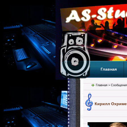
Главная
Теги
Т
Главная
> Сообщения
Кирилл Охримен