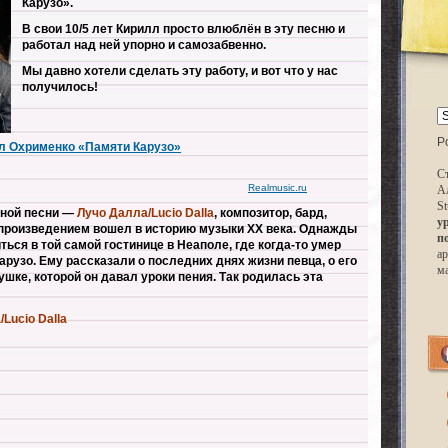
Карузо».
В свои 10/5 лет Кирилл просто влюблён в эту песню и
работал над ней упорно и самозабвенно.
Мы давно хотели сделать эту работу, и вот что у нас
получилось!
P
лл Охрименко «Памяти Карузо»
Ст
Realmusic.ru
А
St
ьной песни —
Лучо Далла/Lucio Dalla
, композитор, бард,
у
 произведением вошел в историю музыки ХХ века.
Однажды
п
ься в той самой гостинице в Неаполе, где когда-то умер
ар
арузо. Ему рассказали о последних днях жизни певца, о его
м
шке, которой он давал уроки пения. Так родилась эта
Lucio Dalla