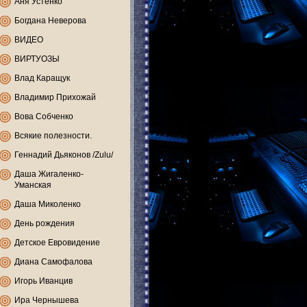
Аня Устенко
Богдана Неверова
ВИДЕО
ВИРТУОЗЫ
Влад Каращук
Владимир Прихожай
Вова Собченко
Всякие полезности.
Геннадий Дьяконов /Zulu/
Даша Жигаленко-
Уманская
Даша Миколенко
День рождения
Детское Евровидение
Диана Самофалова
Игорь Иванцив
Ира Чернышева