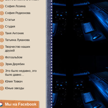
София Лозина
София Родионова
Статьи
Студия
Таня Антоник
Татьяна Луканова
Творчество наших
друзей
Фотоальбом
Эрик Дерябин
Это было недавно, это
было давно…
Юлия Товкач
Юные звезды
Мы на Facebook