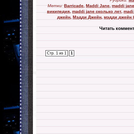
Рубрики:
Ma
Метки:
Barricade
,
Maddi Jane
,
maddi jan
википедия
,
maddi jane сколько лет
,
madi
джейн
,
Мэдди Джейн
,
мэдди джейн 
Читать коммен
Стр. 1 из 1
1