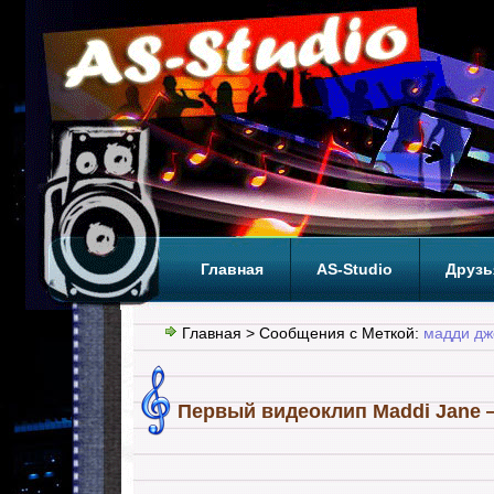
Главная
AS-Studio
Друзь
Теги
ТОП
Главная
> Сообщения с Меткой:
мадди дж
Первый видеоклип Maddi Jane —