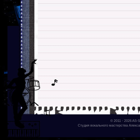
© 2011 - 2026
AS-S
Студия вокального мастерства Алекса