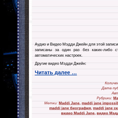
Аудио и Видео Мэдди Джейн для этой записи (
записаны за один раз без каких-либо с
автоматических настроек.
Другие видео Мэдди Джейн:
Читать далее …
Количе
Дата пуб
Авт
Рубрики:
Ma
Метки:
Maddi Jane
,
maddi jane impossi
maddi jane биография
,
maddi jane с
видео Maddi Jane
,
видео Мэд