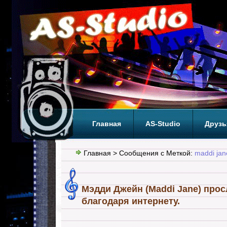
Главная
AS-Studio
Друзь
Теги
ТОП
Главная
> Сообщения с Меткой:
maddi jan
Мэдди Джейн (Maddi Jane) про
благодаря интернету.