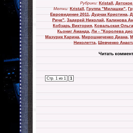
Рубрики:
Kristall
,
Детское
Метки:
Kristall
,
Группа "Милашки"
,
Гр
Евровидение 2011
,
Дудчак Кристина
,
Д
Риче"
,
Задерей Николай
,
Калинова Ан
Кобзарь Виктория
,
Ковальская Ольг
Кьониг Аманда
,
Ли - "Королева дис
Мазурик Карина
,
Мирошниченко Диана
,
М
Николетта
,
Шевченко Анаст
Читать коммен
Стр. 1 из 1
1