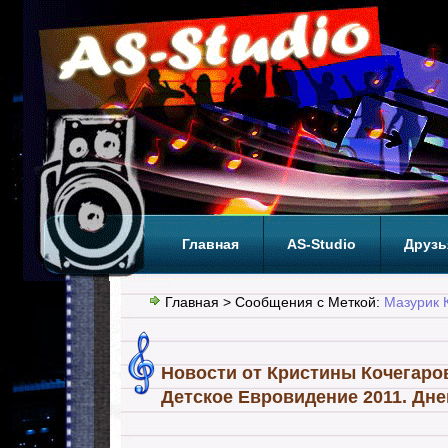
Главная
AS-Studio
Друзь
Теги
ТОП
Главная
> Сообщения с Меткой:
Мазурик 
Новости от Кристины Кочегаровой
Детское Евровидение 2011. Дне