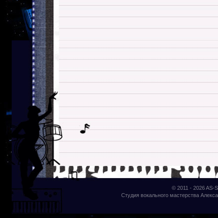
© 2011 - 2026
AS-S
Студия вокального мастерства Алекса