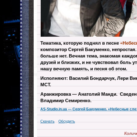
Тематика, которую поднял в песне
«Небес
композитор Сергей Бакуменко, непростая.
больше нет. Вечная тема, знакомая каждом
друзей и близких, и не чувствовал боль 
нашу вечную память, и песня об этом.
Исполняют: Василий Бондарчук, Лери Вин
МСТ.
Аранжировка — Анатолий Манди. Сведени
Владимир Семиренко.
AS-Studio.in.ua — Сергей Бакуменко. «Небесные сле
Скачать
Обсудить
Колич