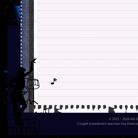
© 2011 - 2026
AS-S
Студия вокального мастерства Алекса