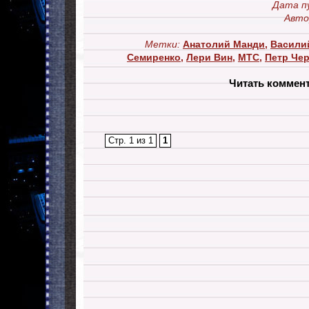
Дата п
Авто
Метки:
Анатолий Манди
,
Васили
Семиренко
,
Лери Вин
,
МТС
,
Петр Че
Читать коммен
Стр. 1 из 1
1