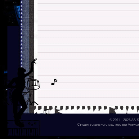
© 2011 - 2026
AS-S
Студия вокального мастерства Алекса