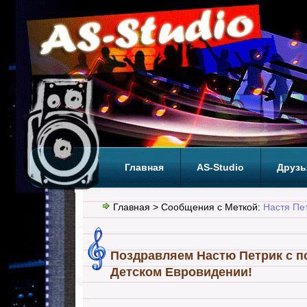
Главная
AS-Studio
Друзь
Теги
ТОП
Главная
> Сообщения с Меткой:
Настя Пе
Поздравляем Настю Петрик с п
Детском Евровидении!