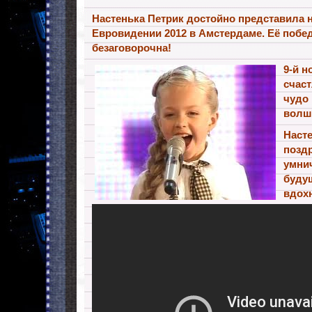
Настенька Петрик достойно представила 
Евровидении 2012 в Амстердаме. Её побе
безаговорочна!
9-й н
счас
чудо 
волш
Наст
позд
умнич
будущ
вдох