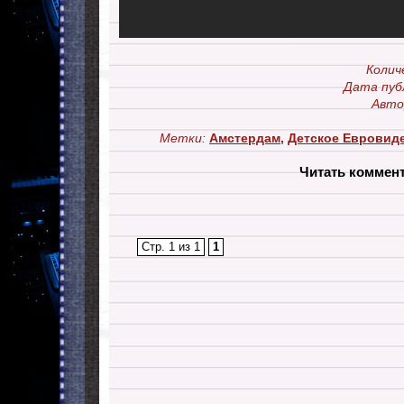
Колич
Дата пуб
Авто
Метки:
Амстердам
,
Детское Евровиде
Читать коммен
Стр. 1 из 1
1