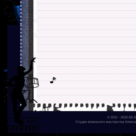
© 2011 - 2026
AS-S
Студия вокального мастерства Алекса