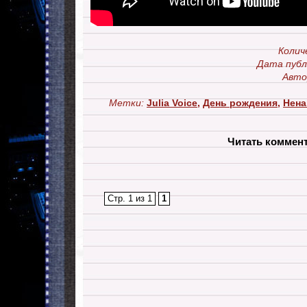
Колич
Дата публ
Авто
Метки:
Julia Voice
,
День рождения
,
Нена
Читать коммен
Стр. 1 из 1
1