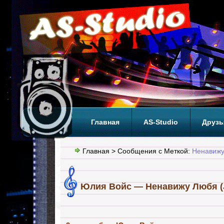
Главная
AS-Studio
Друзь
Теги
ТОП
Главная
> Сообщения с Меткой:
Ненавиж
Юлия Войс — Ненавижу Любя (Ju