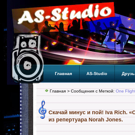
Главная
AS-Studio
Друзь
Теги
ТОП
Главная
> Сообщения с Меткой:
One Fligh
Скачай минус и пой! Iva Rich. «
из репертуара Norah Jones.