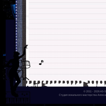
© 2011 - 2026
AS-S
Студия вокального мастерства Алекса