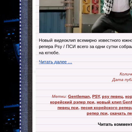
Новый видеоклип всемирно известного южно
репера Psy / ПСИ всего за одни сутки собр
на ютюбе.
Читать далее …
Колич
Дата пуб
Метки:
Gentleman
,
PSY
,
psy певец
,
ко
корейский рэпер пси
,
новый клип Gen
певец пси
,
песня корейского репер
репер пси
,
скачать п
Читать коммен