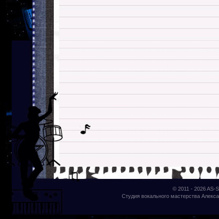
© 2011 - 2026
AS-S
Студия вокального мастерства Алекса