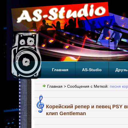
Главная
AS-Studio
Друзь
Теги
ТОП
Главная
> Сообщения с Меткой:
песня ко
Корейский репер и певец PSY 
клип Gentleman