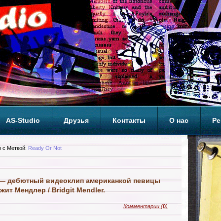
AS-Studio
Друзья
Контакты
О нас
Ре
ОП
 с Меткой:
Ready Or Not
 — дебютный видеоклип американкой певицы
ит Мендлер / Bridgit Mendler.
Комментарии
(
0
)