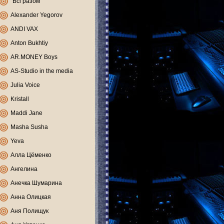
"Всі разом"
Alexander Yegorov
ANDI VAX
Anton Bukhtiy
AR.MONEY Boys
AS-Studio in the media
Julia Voice
Kristall
Maddi Jane
Masha Susha
Yeva
Алла Цёменко
Ангелина
Анечка Шумарина
Анна Олицкая
Аня Полищук