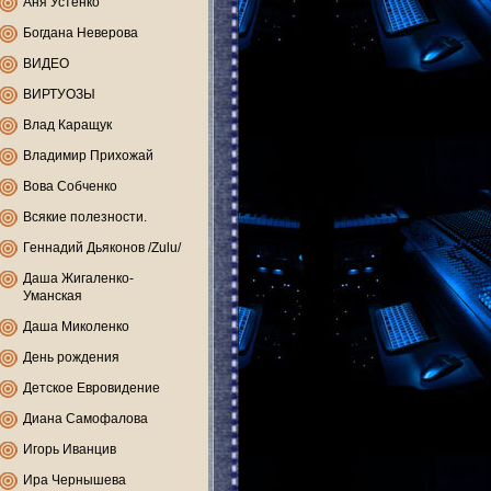
Аня Устенко
Богдана Неверова
ВИДЕО
ВИРТУОЗЫ
Влад Каращук
Владимир Прихожай
Вова Собченко
Всякие полезности.
Геннадий Дьяконов /Zulu/
Даша Жигаленко-
Уманская
Даша Миколенко
День рождения
Детское Евровидение
Диана Самофалова
Игорь Иванцив
Ира Чернышева