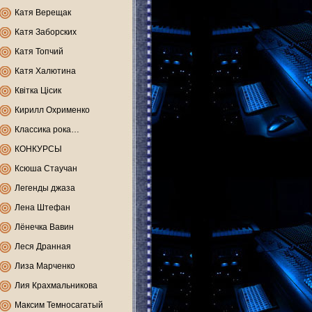
Катя Верещак
Катя Заборских
Катя Топчий
Катя Халютина
Квітка Цісик
Кирилл Охрименко
Классика рока…
КОНКУРСЫ
Ксюша Стаучан
Легенды джаза
Лена Штефан
Лёнечка Вавин
Леся Дранная
Лиза Марченко
Лия Крахмальникова
Максим Темносагатый