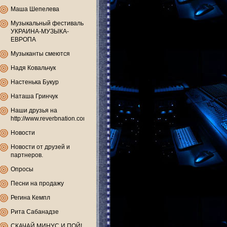
Маша Шепелева
Музыкальный фестиваль
УКРАИНА-МУЗЫКА-
ЕВРОПА
Музыканты смеются
Надя Ковальчук
Настенька Букур
Наташа Гринчук
Наши друзья на
http://www.reverbnation.com
Новости
Новости от друзей и
партнеров.
Опросы
Песни на продажу
Регина Кемпл
Рита Сабанадзе
СКАЧАЙ МИНУС И ПОЙ!