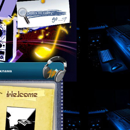
клама