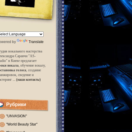
owered by
Translate
удия вокального мастерства
лександра Саранчи "AS-
udio" в Киеве предлагает
роки вокала
, обучение вокалу,
остановка голоса
, создание
анжировок, сведение и
астеринг
... (наши контакты)
Рубрики
"UNVASION"
"World Beauty Star"