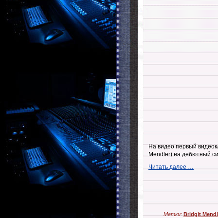
На видео первый видеок
Mendler) на дебютный си
Читать далее …
Метки:
Bridgit Mendl