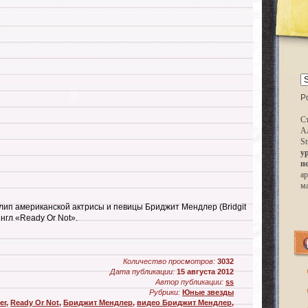
P
Ст
А
St
у
п
ар
м
лип американской актрисы и певицы Бриджит Мендлер (Bridgit
нгл «Ready Or Not».
Количество просмотров:
3032
Дата публикации:
15 августа 2012
Автор публикации:
ss
Рубрики:
Юные звезды
er
,
Ready Or Not
,
Бриджит Мендлер
,
видео Бриджит Мендлер
,