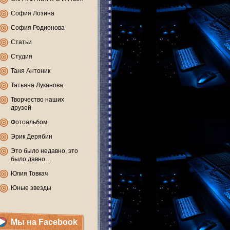
София Лозина
София Родионова
Статьи
Студия
Таня Антоник
Татьяна Луканова
Творчество наших
друзей
Фотоальбом
Эрик Дерябин
Это было недавно, это
было давно…
Юлия Товкач
Юные звезды
Мы на Facebook