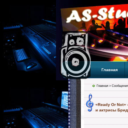
Главная
Теги
Т
Главная
> Сообщения
«Ready Or Not»
и актрисы Бридж