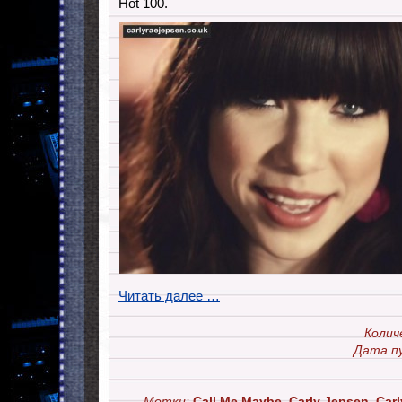
Hot 100.
Читать далее …
Колич
Дата п
Метки:
Call Me Maybe
,
Carly Jepsen
,
Carl