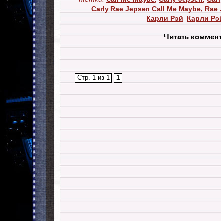
Carly Rae Jepsen Call Me Maybe
,
Rae 
Карли Рэй
,
Карли Рэ
Читать коммен
Стр. 1 из 1
1