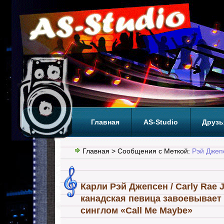
Главная
AS-Studio
Друзь
Теги
ТОП
Главная
> Сообщения с Меткой:
Рэй Джеп
Карли Рэй Джепсен / Carly Rae 
канадская певица завоевывает
синглом «Call Me Maybe»