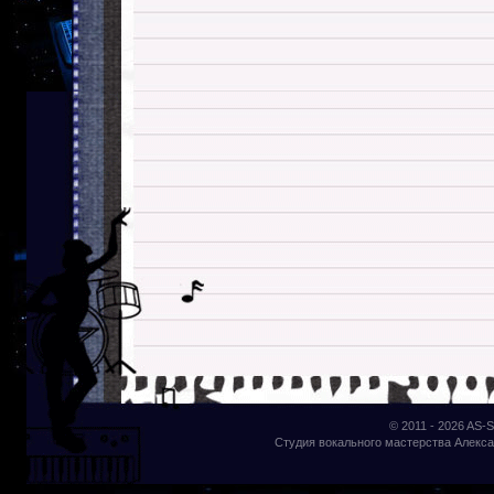
© 2011 - 2026
AS-S
Студия вокального мастерства Алекса