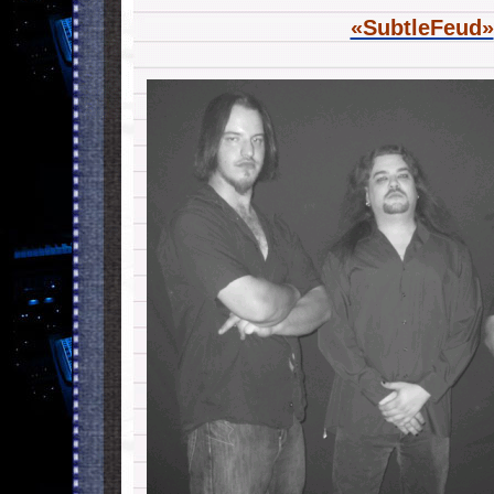
«SubtleFeud»