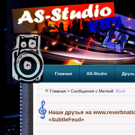
Главная
AS-Studio
Друзь
Теги
ТОП
Главная
> Сообщения с Меткой:
Rock
Наши друзья на www.reverbnati
«SubtleFeud»