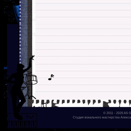
© 2011 - 2026
AS-S
Студия вокального мастерства Алекса