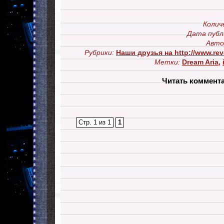
Колич
Дата публ
Авто
Рубрики:
Наши друзья на http://www.re
Метки:
Dream Aria
,
Читать коммент
Стр. 1 из 1
1