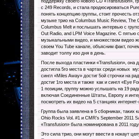
поддержку своего нового CD «Transfusion», г
с 249 Records, и стала продюсироваться Pure
понять концепцию группы, стоит прочесть от
музыке трио на Columbus Music Review, The Ot
Columbus Melt и послышать интервью с групой 
Out Radio, and LPM Voice Magazine. С пять
музыкальными видео, и множеством видео ж
своем You Tube канале, объясним факт, поче
заводит толпу изо дня в день.
После выхода пластинки «Transfusion», она 
достигла 5го места в чартах среди новых м
сингл «Miles Away» достиг 5ой строчки на рад
достиг 1го места и также как и сингл «Eye F
1 позиции, группу можно услышать на 19 рад
включая Соединенные Штаты, Европу и интер
посмотреть их видео на 5 станциях интернет-
Группа была заявлена в 5 сборниках, таких ка
Ohio Rocks Vol. #1 и CMR’s September 2011 S
«Transfusion» была номинирована в 2011 год
Это сила трио, они могут ввести в нокаут це