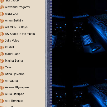
"Всі разом"
Alexander Yegorov
ANDI VAX
Anton Bukhtiy
AR.MONEY Boys
AS-Studio in the media
Julia Voice
Kristall
Maddi Jane
Masha Susha
Yeva
Алла Цёменко
Ангелина
Анечка Шумарина
Анна Олицкая
Аня Полищук