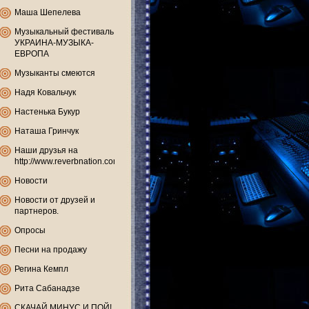
Маша Шепелева
Музыкальный фестиваль
УКРАИНА-МУЗЫКА-
ЕВРОПА
Музыканты смеются
Надя Ковальчук
Настенька Букур
Наташа Гринчук
Наши друзья на
http://www.reverbnation.com
Новости
Новости от друзей и
партнеров.
Опросы
Песни на продажу
Регина Кемпл
Рита Сабанадзе
СКАЧАЙ МИНУС И ПОЙ!