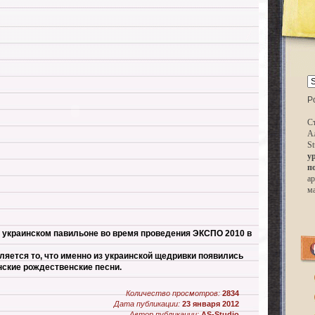
P
Ст
А
St
у
п
ар
м
в украинском павильоне во время проведения ЭКСПО 2010 в
яется то, что именно из украинской щедривки появились
нские рождественские песни.
Количество просмотров:
2834
Дата публикации:
23 января 2012
Автор публикации:
AS-Studio