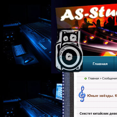
Главная
Теги
Т
Главная
> Сообщения
Юные звёзды. К
Секстет китайских дев