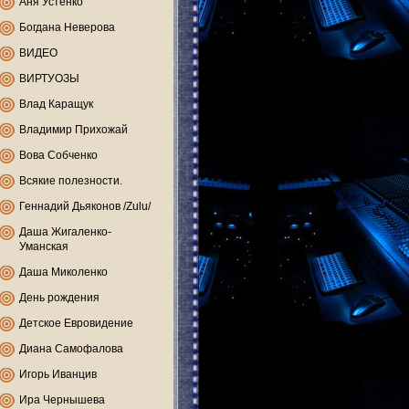
Аня Устенко
Богдана Неверова
ВИДЕО
ВИРТУОЗЫ
Влад Каращук
Владимир Прихожай
Вова Собченко
Всякие полезности.
Геннадий Дьяконов /Zulu/
Даша Жигаленко-
Уманская
Даша Миколенко
День рождения
Детское Евровидение
Диана Самофалова
Игорь Иванцив
Ира Чернышева