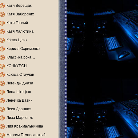
Катя Верещак
Катя Заборских
Катя Топчий
Катя Халютина
Квітка Цісик
Кирилл Охрименко
Классика рока…
КОНКУРСЫ
Ксюша Стаучан
Легенды джаза
Лена Штефан
Лёнечка Вавин
Леся Дранная
Лиза Марченко
Лия Крахмальникова
Максим Темносагатый