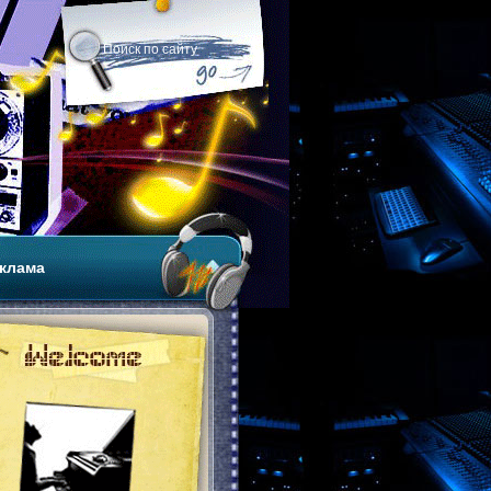
клама