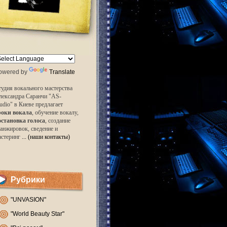
owered by
Translate
удия вокального мастерства
лександра Саранчи "AS-
udio" в Киеве предлагает
роки вокала
, обучение вокалу,
остановка голоса
, создание
анжировок, сведение и
астеринг
... (наши контакты)
Рубрики
"UNVASION"
"World Beauty Star"