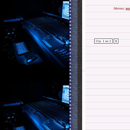
Метки:
ро
Стр. 1 из 1
1