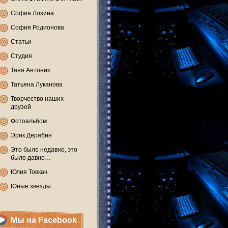
София Лозина
София Родионова
Статьи
Студия
Таня Антоник
Татьяна Луканова
Творчество наших
друзей
Фотоальбом
Эрик Дерябин
Это было недавно, это
было давно…
Юлия Товкач
Юные звезды
Мы на Facebook