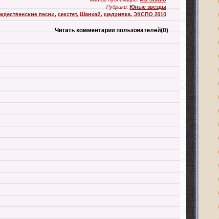
Рубрики:
Юные звезды
ждественские песни
,
секстет
,
Шанхай
,
щедривка
,
ЭКСПО 2010
Читать комментарии пользователей
(0)