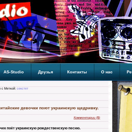
AS-Studio
Друзья
Контакты
О нас
Ре
ОП
 с Меткой:
секстет
итайские девочки поют украинскую щедривку.
Комментарии
(
0
)
очек поёт украинскую рождественскую песню.