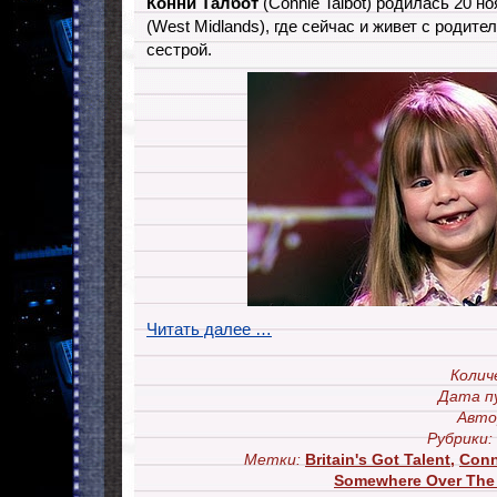
Конни Талбот
(Connie Talbot) родилась 20 но
(West Midlands), где сейчас и живет с родит
сестрой.
Читать далее …
Колич
Дата п
Авто
Рубрики:
Метки:
Britain's Got Talent
,
Conn
Somewhere Over The