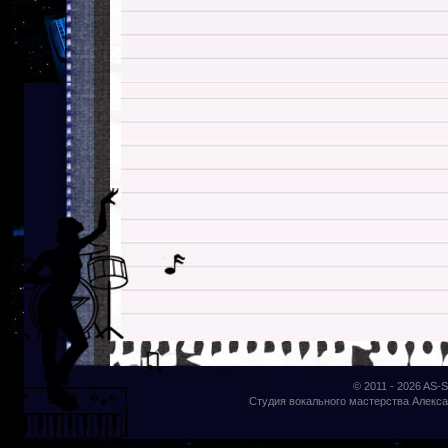
© 2011 - 2026
AS-S
Студия вокального мастерства Алекса