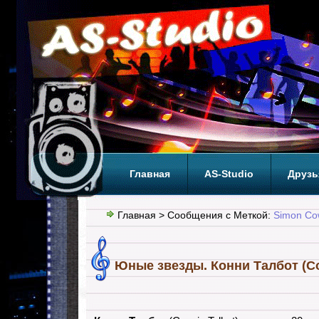
Главная
AS-Studio
Друзь
Теги
ТОП
Главная
> Сообщения с Меткой:
Simon Co
Юные звезды. Конни Талбот (Con