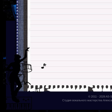
© 2011 - 2026
AS-S
Студия вокального мастерства Алекса