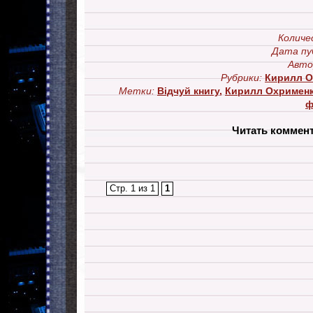
Количе
Дата пу
Авто
Рубрики:
Кирилл О
Метки:
Відчуй книгу
,
Кирилл Охримен
ф
Читать коммен
Стр. 1 из 1
1