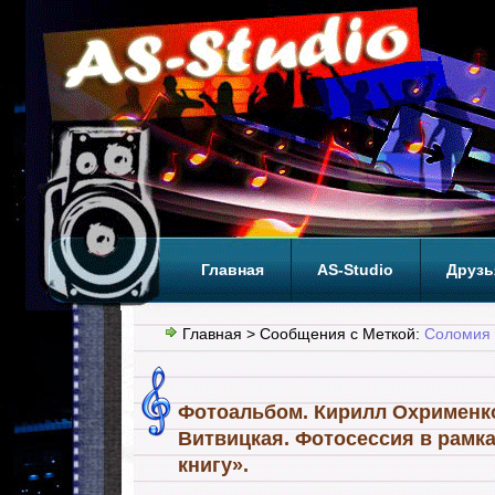
Главная
AS-Studio
Друзь
Теги
ТОП
Главная
> Сообщения с Меткой:
Соломия 
Фотоальбом. Кирилл Охрименк
Витвицкая. Фотосессия в рамка
книгу».