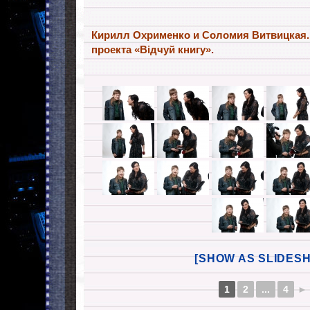
Кирилл Охрименко и Соломия Витвицкая.
проекта «Відчуй книгу».
[SHOW AS SLIDES
1
2
...
4
►