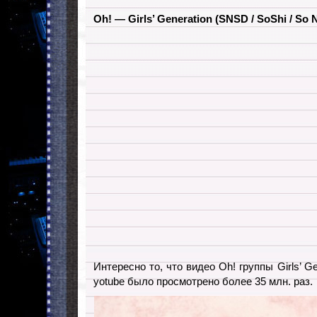
Oh! — Girls’ Generation (SNSD / SoShi / So 
Интересно то, что видео Oh! группы Girls’ Ge
yotube было просмотрено более 35 млн. раз.