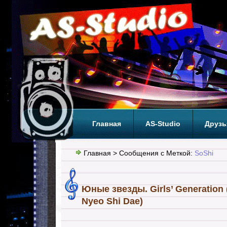
Главная
AS-Studio
Друзь
Теги
ТОП
Главная
> Сообщения с Меткой:
SoShi
Юные звезды. Girls’ Generation 
Nyeo Shi Dae)