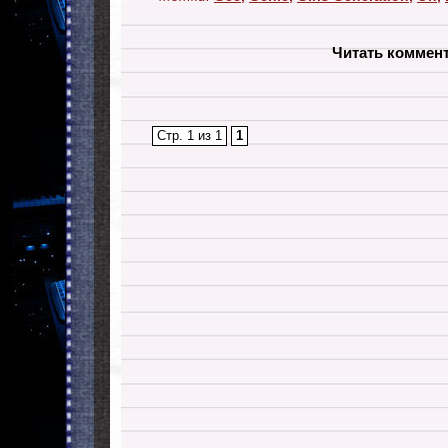
Читать коммен
Стр. 1 из 1
1