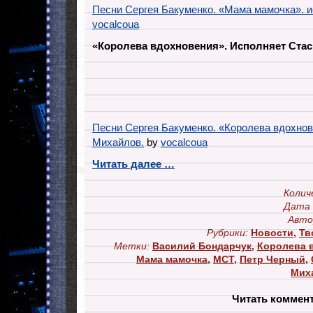
Песни Сергея Бакуменко. «Мама мамочка». и
vocalcoua
«Королева вдохновения». Исполняет Стас
Песни Сергея Бакуменко. «Королева вдохнов
Михайлов.
by
vocalcoua
Читать далее …
Колич
Дата 
Авто
Рубрики:
Новости
,
Тв
Метки:
Василий Бондарчук
,
Королева 
Мама мамочка
,
МСТ
,
Петр Черный
,
Мих
Читать коммен