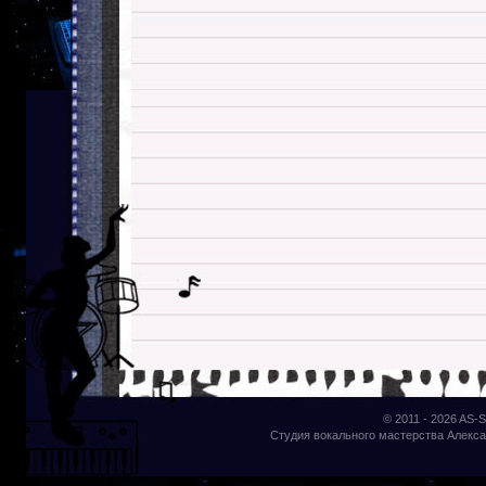
© 2011 - 2026
AS-S
Студия вокального мастерства Алекса