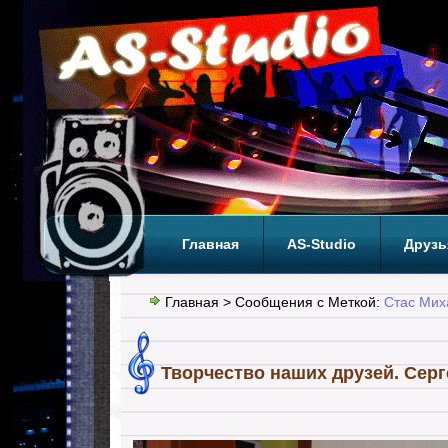
Главная
AS-Studio
Друзь
Теги
ТОП
Главная
> Сообщения с Меткой:
Стас Мих
Творчество наших друзей. Серг