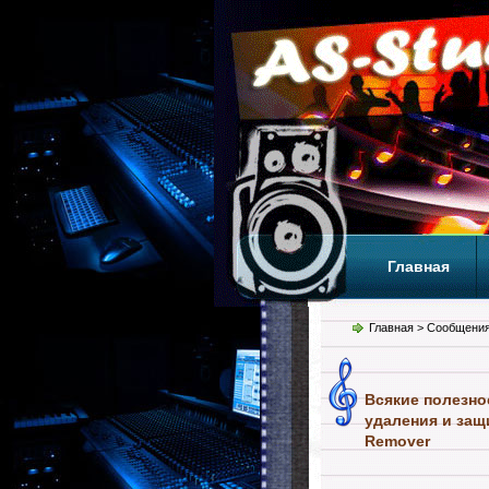
Главная
Теги
Т
Главная
> Сообщения
Всякие полезно
удаления и защ
Remover