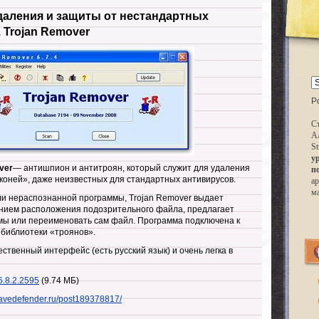
даления и защиты от нестандартных
 Trojan Remover
P
Ст
А
St
у
ver
— антишпион и антитроян, который служит для удаления
п
 коней», даже неизвестных для стандартных антивирусов.
ар
м
ли нераспознанной программы, Trojan Remover выдает
нием расположения подозрительного файла, предлагает
емы или переименовать сам файл. Программа подключена к
библиотеки «троянов».
твенный интерфейс (есть русский язык) и очень легка в
6.8.2.2595
(9.74 МБ)
bravedefender.ru/post189378817/