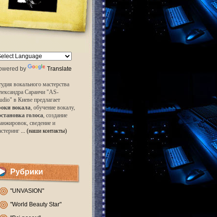
owered by
Translate
удия вокального мастерства
лександра Саранчи "AS-
udio" в Киеве предлагает
роки вокала
, обучение вокалу,
остановка голоса
, создание
анжировок, сведение и
астеринг
... (наши контакты)
Рубрики
"UNVASION"
"World Beauty Star"