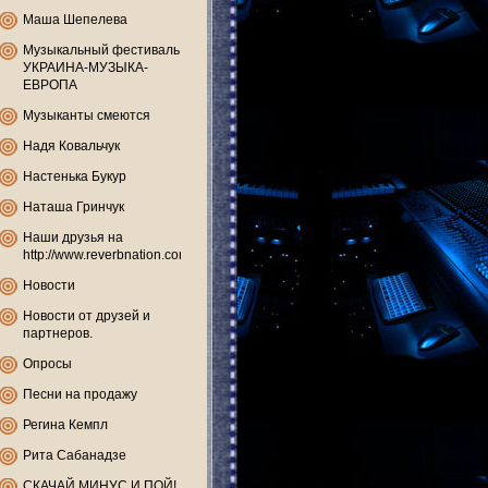
Маша Шепелева
Музыкальный фестиваль
УКРАИНА-МУЗЫКА-
ЕВРОПА
Музыканты смеются
Надя Ковальчук
Настенька Букур
Наташа Гринчук
Наши друзья на
http://www.reverbnation.com
Новости
Новости от друзей и
партнеров.
Опросы
Песни на продажу
Регина Кемпл
Рита Сабанадзе
СКАЧАЙ МИНУС И ПОЙ!