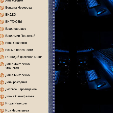
Аня Устенко
Богдана Неверова
ВИДЕО
ВИРТУОЗЫ
Влад Каращук
Владимир Прихожай
Вова Собченко
Всякие полезности.
Геннадий Дьяконов /Zulu/
Даша Жигаленко-
Уманская
Даша Миколенко
День рождения
Детское Евровидение
Диана Самофалова
Игорь Иванцив
Ира Чернышева