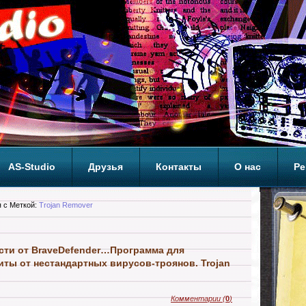
AS-Studio
Друзья
Контакты
О нас
Ре
ОП
 с Меткой:
Trojan Remover
сти от BraveDefender…Программа для
иты от нестандартных вирусов-троянов. Trojan
Комментарии
(
0
)