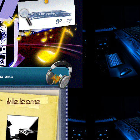
клама