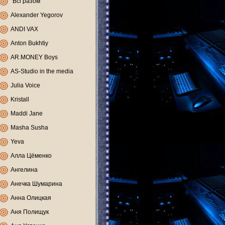
"Всі разом"
Alexander Yegorov
ANDI VAX
Anton Bukhtiy
AR.MONEY Boys
AS-Studio in the media
Julia Voice
Kristall
Maddi Jane
Masha Susha
Yeva
Алла Цёменко
Ангелина
Анечка Шумарина
Анна Олицкая
Аня Полищук