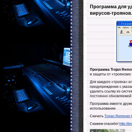
Программа для у
вирусов-троянов.
Программа Trojan Remo
и защиты от «троянских
Для каждого «трояна» и
предупреждение с указа
удалить ссылку из сист
постоянно обновляемой 
Программа имеете дружес
использовании.
Скачать
Trojan Remover 
Скажем спасибо!
http://