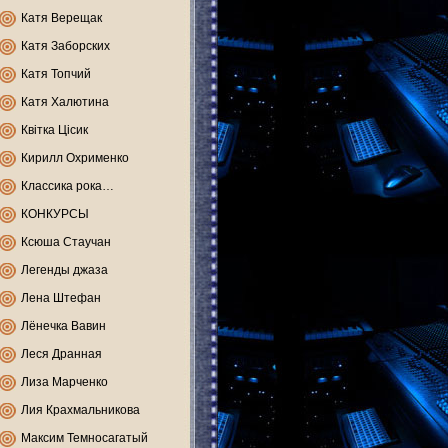
Катя Верещак
Катя Заборских
Катя Топчий
Катя Халютина
Квітка Цісик
Кирилл Охрименко
Классика рока…
КОНКУРСЫ
Ксюша Стаучан
Легенды джаза
Лена Штефан
Лёнечка Вавин
Леся Дранная
Лиза Марченко
Лия Крахмальникова
Максим Темносагатый