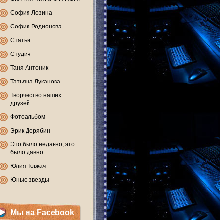
София Лозина
София Родионова
Статьи
Студия
Таня Антоник
Татьяна Луканова
Творчество наших
друзей
Фотоальбом
Эрик Дерябин
Это было недавно, это
было давно…
Юлия Товкач
Юные звезды
Мы на Facebook