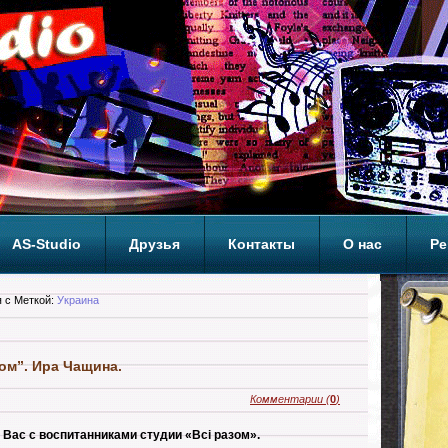
AS-Studio
Друзья
Контакты
О нас
Ре
ОП
 с Меткой:
Украина
зом”. Ира Чащина.
Комментарии
(
0
)
Вас с воспитанниками студии «Всі разом».