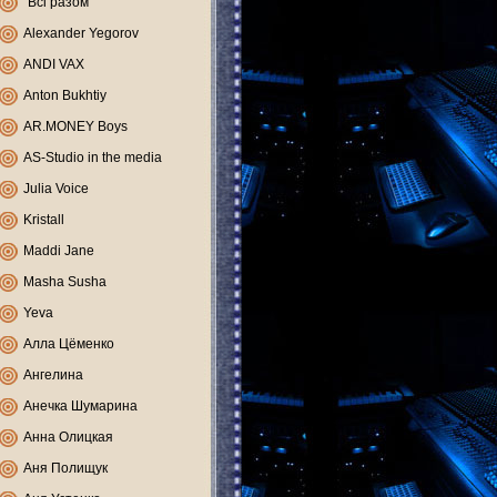
"Всі разом"
Alexander Yegorov
ANDI VAX
Anton Bukhtiy
AR.MONEY Boys
AS-Studio in the media
Julia Voice
Kristall
Maddi Jane
Masha Susha
Yeva
Алла Цёменко
Ангелина
Анечка Шумарина
Анна Олицкая
Аня Полищук