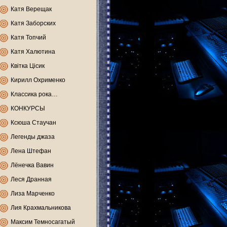
Катя Верещак
Катя Заборских
Катя Топчий
Катя Халютина
Квітка Цісик
Кирилл Охрименко
Классика рока…
КОНКУРСЫ
Ксюша Стаучан
Легенды джаза
Лена Штефан
Лёнечка Вавин
Леся Дранная
Лиза Марченко
Лия Крахмальникова
Максим Темносагатый