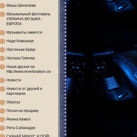
Маша Шепелева
Музыкальный фестиваль
УКРАИНА-МУЗЫКА-
ЕВРОПА
Музыканты смеются
Надя Ковальчук
Настенька Букур
Наташа Гринчук
Наши друзья на
http://www.reverbnation.com
Новости
Новости от друзей и
партнеров.
Опросы
Песни на продажу
Регина Кемпл
Рита Сабанадзе
СКАЧАЙ МИНУС И ПОЙ!