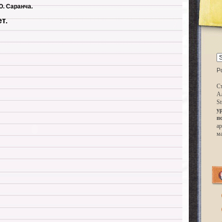
Ю. Саранча.
т.
P
Ст
А
St
у
п
ар
м