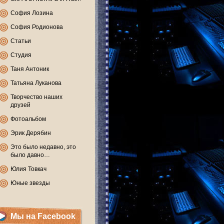
София Лозина
София Родионова
Статьи
Студия
Таня Антоник
Татьяна Луканова
Творчество наших
друзей
Фотоальбом
Эрик Дерябин
Это было недавно, это
было давно…
Юлия Товкач
Юные звезды
Мы на Facebook