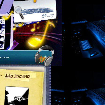
клама