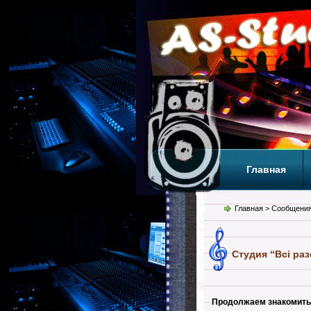
Главная
Теги
Т
Главная
> Сообщения
Студия “Всі ра
Продолжаем знакомить 