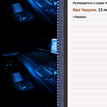
Руководитель студии- 
Ира Чащина.
13 ле
«Україна»