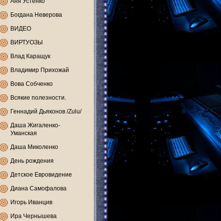
Аня Устенко
Богдана Неверова
ВИДЕО
ВИРТУОЗЫ
Влад Каращук
Владимир Прихожай
Вова Собченко
Всякие полезности.
Геннадий Дьяконов /Zulu/
Даша Жигаленко-
Уманская
Даша Миколенко
День рождения
Детское Евровидение
Диана Самофалова
Игорь Иванцив
Ира Чернышева