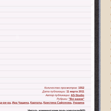
Количество просмотров:
1552
Дата публикации:
11 марта 2011
Автор публикации:
AS-Studio
Рубрики:
"Всі разом"
да-ри-ра
,
Ира Чащина
,
Карпаты
,
Кристина Сафонова
,
Украина
Читать комментарии пользователей
(0)