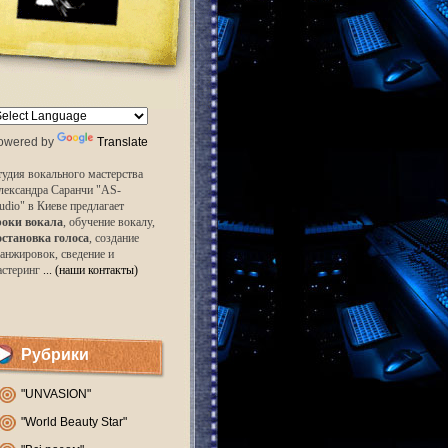
owered by
Translate
удия вокального мастерства
лександра Саранчи "AS-
udio" в Киеве предлагает
роки вокала
, обучение вокалу,
остановка голоса
, создание
анжировок, сведение и
астеринг
... (наши контакты)
Рубрики
"UNVASION"
"World Beauty Star"