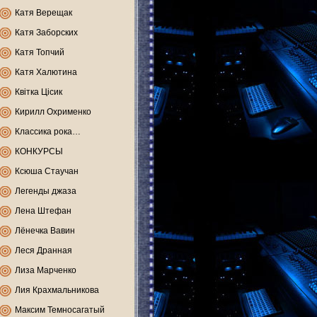
Катя Верещак
Катя Заборских
Катя Топчий
Катя Халютина
Квітка Цісик
Кирилл Охрименко
Классика рока…
КОНКУРСЫ
Ксюша Стаучан
Легенды джаза
Лена Штефан
Лёнечка Вавин
Леся Дранная
Лиза Марченко
Лия Крахмальникова
Максим Темносагатый