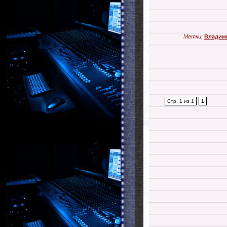
Метки:
Владим
Стр. 1 из 1
1