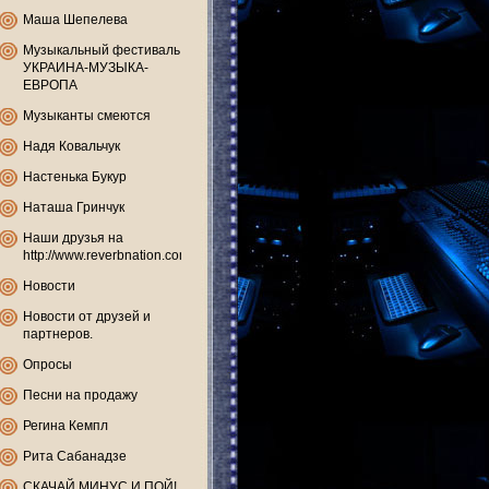
Маша Шепелева
Музыкальный фестиваль
УКРАИНА-МУЗЫКА-
ЕВРОПА
Музыканты смеются
Надя Ковальчук
Настенька Букур
Наташа Гринчук
Наши друзья на
http://www.reverbnation.com
Новости
Новости от друзей и
партнеров.
Опросы
Песни на продажу
Регина Кемпл
Рита Сабанадзе
СКАЧАЙ МИНУС И ПОЙ!