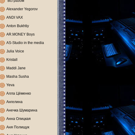
"Всі разом"
Alexander Yegorov
ANDI VAX
Anton Bukhtiy
AR.MONEY Boys
AS-Studio in the media
Julia Voice
Kristall
Maddi Jane
Masha Susha
Yeva
Алла Цёменко
Ангелина
Анечка Шумарина
Анна Олицкая
Аня Полищук