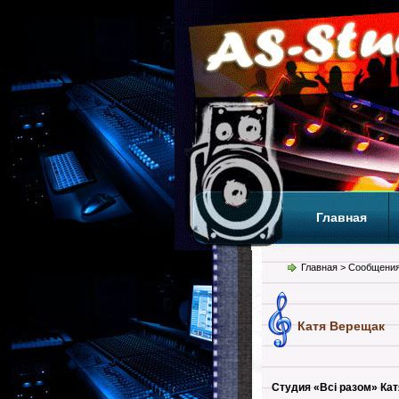
Главная
Теги
Т
Главная
> Сообщения
Катя Верещак
Студия «Всі разом» Катя