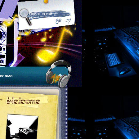
клама