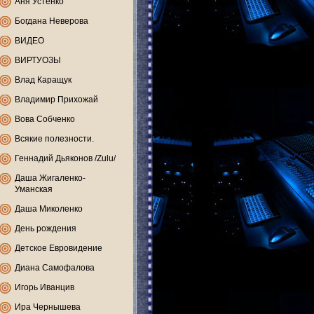
Аня Устенко
Богдана Неверова
ВИДЕО
ВИРТУОЗЫ
Влад Каращук
Владимир Прихожай
Вова Собченко
Всякие полезности.
Геннадий Дьяконов /Zulu/
Даша Жигаленко-
Уманская
Даша Миколенко
День рождения
Детское Евровидение
Диана Самофалова
Игорь Иванцив
Ира Чернышева