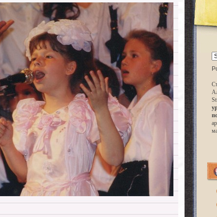
P
Ст
А
St
у
п
ар
м