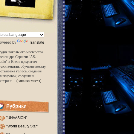
owered by
Translate
удия вокального мастерства
лександра Саранчи "AS-
udio" в Киеве предлагает
роки вокала
, обучение вокалу,
остановка голоса
, создание
анжировок, сведение и
астеринг
... (наши контакты)
Рубрики
"UNVASION"
"World Beauty Star"