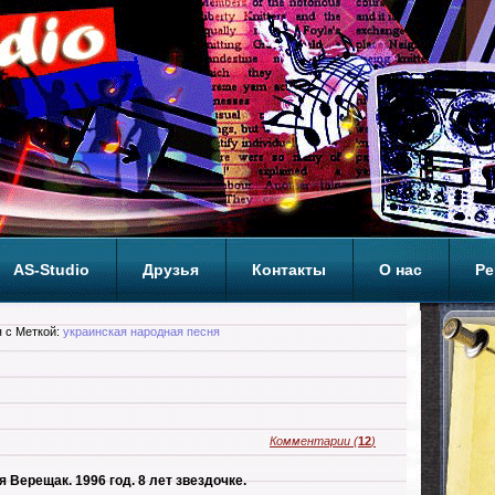
AS-Studio
Друзья
Контакты
О нас
Ре
ОП
 с Меткой:
украинская народная песня
Комментарии
(
12
)
 Верещак. 1996 год. 8 лет звездочке.