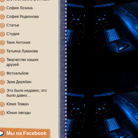
София Лозина
София Родионова
Статьи
Студия
Таня Антоник
Татьяна Луканова
Творчество наших
друзей
Фотоальбом
Эрик Дерябин
Это было недавно, это
было давно…
Юлия Товкач
Юные звезды
Мы на Facebook