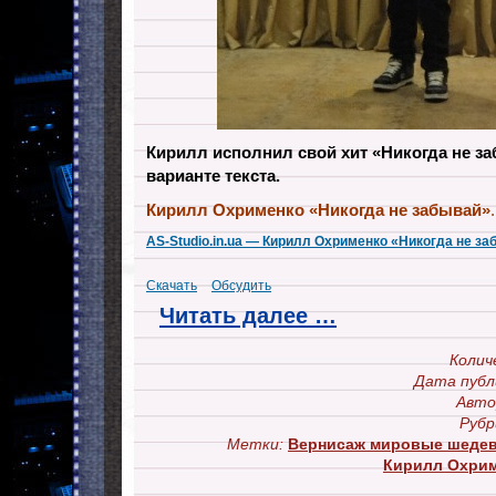
Кирилл исполнил свой хит «Никогда не з
варианте текста.
Кирилл Охрименко «Никогда не забывай»
AS-Studio.in.ua — Кирилл Охрименко «Никогда не за
Скачать
Обсудить
Читать далее …
Колич
Дата публ
Авто
Рубр
Метки:
Вернисаж мировые шеде
Кирилл Охри