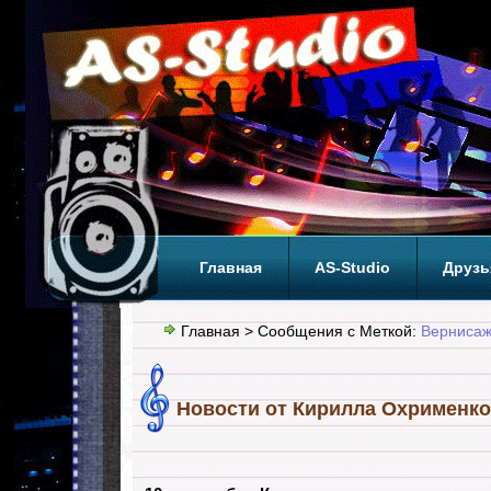
Главная
AS-Studio
Друзь
Теги
ТОП
Главная
> Сообщения с Меткой:
Вернисаж
Новости от Кирилла Охрименко