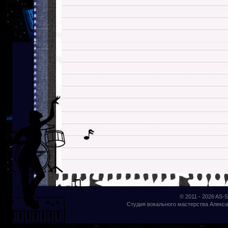
© 2011 - 2026
AS-S
Студия вокального мастерства Алекса