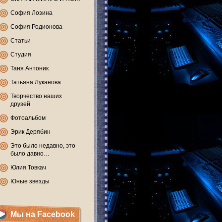
София Лозина
София Родионова
Статьи
Студия
Таня Антоник
Татьяна Луканова
Творчество наших
друзей
Фотоальбом
Эрик Дерябин
Это было недавно, это
было давно…
Юлия Товкач
Юные звезды
Мы на Facebook