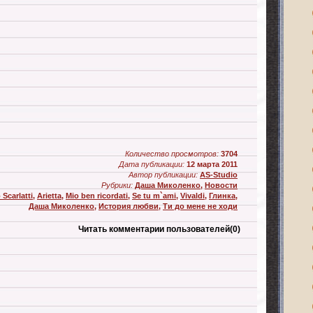
Количество просмотров:
3704
Дата публикации:
12 марта 2011
Автор публикации:
AS-Studio
Рубрики:
Даша Миколенко
,
Новости
Scarlatti
,
Arietta
,
Mio ben ricordati
,
Se tu m`ami
,
Vivaldi
,
Глинка
,
Даша Миколенко
,
История любви
,
Ти до мене не ходи
Читать комментарии пользователей
(0)