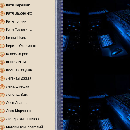
Катя Верещак
Катя Заборских
Катя Топчий
Катя Халютина
Квітка Цісик
Кирилл Охрименко
Классика рока…
КОНКУРСЫ
Ксюша Стаучан
Легенды джаза
Лена Штефан
Лёнечка Вавин
Леся Дранная
Лиза Марченко
Лия Крахмальникова
Максим Темносагатый