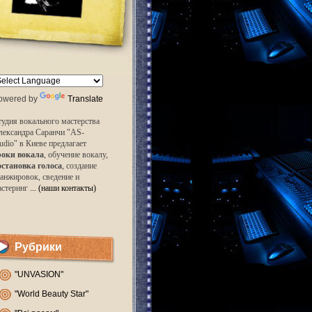
owered by
Translate
удия вокального мастерства
лександра Саранчи "AS-
udio" в Киеве предлагает
роки вокала
, обучение вокалу,
остановка голоса
, создание
анжировок, сведение и
астеринг
... (наши контакты)
Рубрики
"UNVASION"
"World Beauty Star"