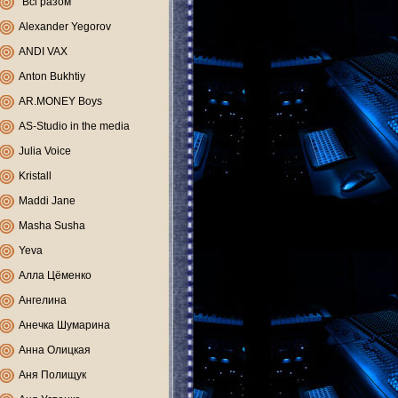
"Всі разом"
Alexander Yegorov
ANDI VAX
Anton Bukhtiy
AR.MONEY Boys
AS-Studio in the media
Julia Voice
Kristall
Maddi Jane
Masha Susha
Yeva
Алла Цёменко
Ангелина
Анечка Шумарина
Анна Олицкая
Аня Полищук