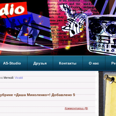
AS-Studio
Друзья
Контакты
О нас
Ре
ОП
 с Меткой:
Vivaldi
убрике «Даша Миколенко»! Добавлено 5
Комментарии
(
0
)