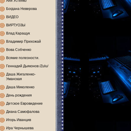
Аня Устенко
Богдана Неверова
ВИДЕО
ВИРТУОЗЫ
Влад Каращук
Владимир Прихожай
Вова Собченко
Всякие полезности.
Геннадий Дьяконов /Zulu/
Даша Жигаленко-
Уманская
Даша Миколенко
День рождения
Детское Евровидение
Диана Самофалова
Игорь Иванцив
Ира Чернышева