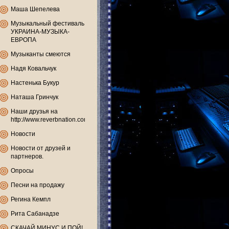
Маша Шепелева
Музыкальный фестиваль
УКРАИНА-МУЗЫКА-
ЕВРОПА
Музыканты смеются
Надя Ковальчук
Настенька Букур
Наташа Гринчук
Наши друзья на
http://www.reverbnation.com
Новости
Новости от друзей и
партнеров.
Опросы
Песни на продажу
Регина Кемпл
Рита Сабанадзе
СКАЧАЙ МИНУС И ПОЙ!