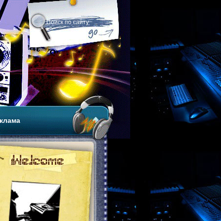
клама