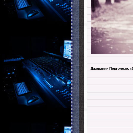
Джованни Перголезе. «S