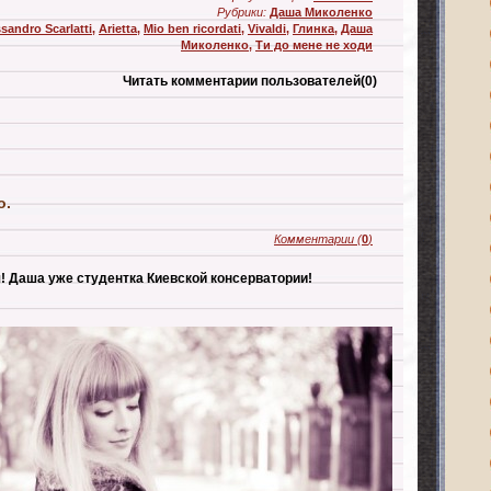
Рубрики:
Даша Миколенко
sandro Scarlatti
,
Arietta
,
Mio ben ricordati
,
Vivaldi
,
Глинка
,
Даша
Миколенко
,
Ти до мене не ходи
Читать комментарии пользователей
(0)
о.
Комментарии
(
0
)
! Даша уже студентка Киевской консерватории!