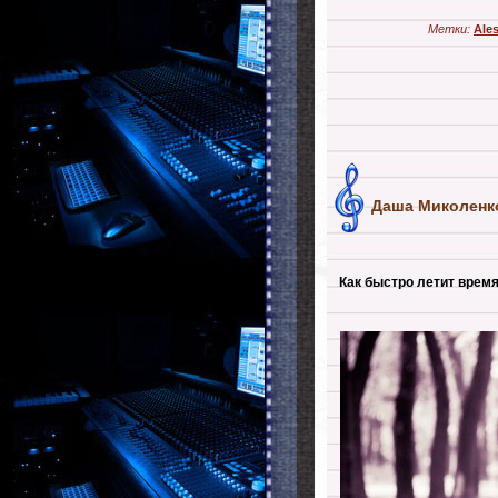
Метки:
Ales
Даша Миколенк
Как быстро летит время