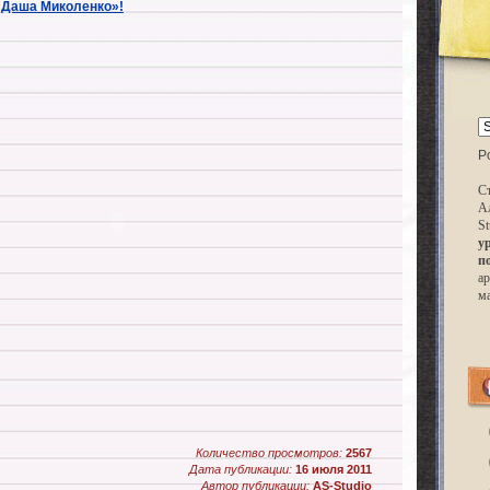
«Даша Миколенко»!
P
Ст
А
St
у
п
ар
м
Количество просмотров:
2567
Дата публикации:
16 июля 2011
Автор публикации:
AS-Studio