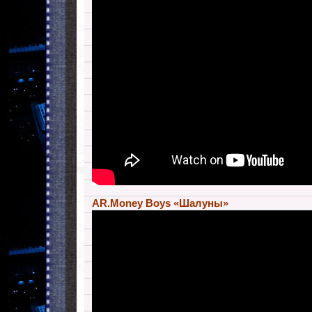
AR.Money Boys «Шалуны»