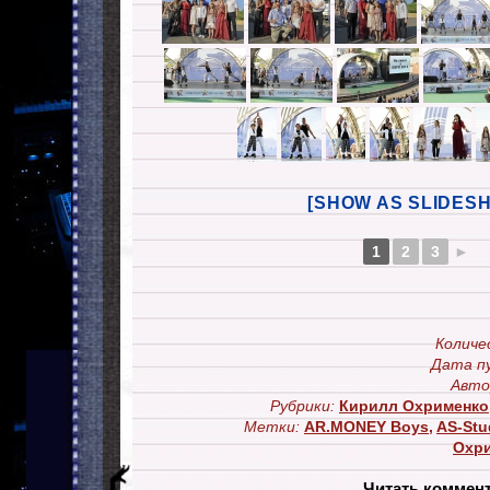
[SHOW AS SLIDES
1
2
3
►
Количе
Дата п
Авто
Рубрики:
Кирилл Охрименко
Метки:
AR.MONEY Boys
,
AS-Stu
Охр
Читать коммен