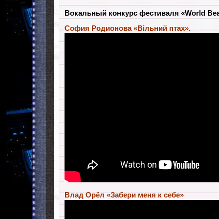
Вокальный конкурс фестиваля «World Beaut
София Родионова «Вільний птах».
Влад Орёл «Забери меня к себе»