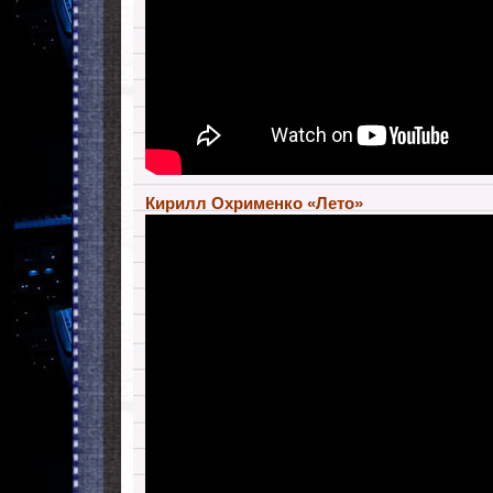
Кирилл Охрименко «Лето»