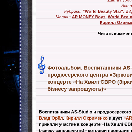
Дата публи
Авто
Рубрики:
"World Beauty Star"
,
ВИ
Метки:
AR.MONEY Boys
,
World Beaut
Кирилл Охрим
Читать коммен
Фотоальбом. Воспитанники AS-
продюсерского центра «Зірков
концерте «На Хвилі ЄВРО (Зірк
бізнесу запрошують)»
Воспитанники AS-Studio и продюсерского
Влад Орёл
,
Кирилл Охрименко
и дует
«AR
приняли участие в концерте «На Хвилі ЄВР
бізнесу запрошують)» который проводил