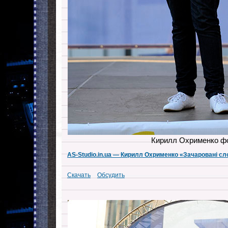
Кирилл Охрименко ф
AS-Studio.in.ua — Кирилл Охрименко «Зачарованi сл
Скачать
Обсудить