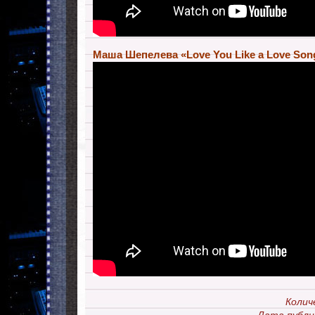
Маша Шепелева «Love You Like a Love Son
Колич