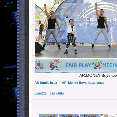
AR.MONEY Boys фо
AS-Studio.in.ua — AR. Money Boys «Шалуны»
Скачать
Обсудить