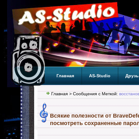
Главная
AS-Studio
Друзь
Теги
ТОП
Главная
> Сообщения с Меткой:
восстано
Всякие полезности от BraveDe
посмотреть сохраненные парол