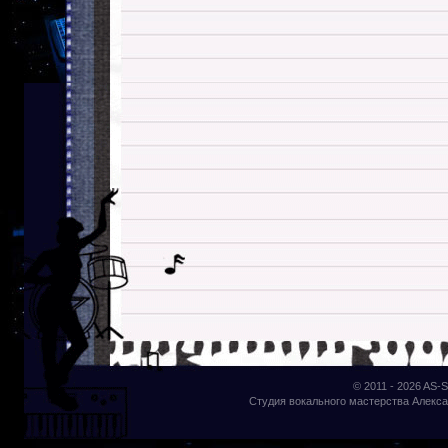
© 2011 - 2026
AS-S
Студия вокального мастерства Алекса