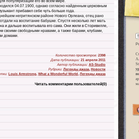
ля популяризации его во всем мире.
 родился 04.07.1900, однако согласно найденным церковным
музыкант прибавил себе чуть больше года.
днейшем негритянском районе Нового Орлеана, отец рано
отдали на воспитание бабушке. Спустя несколько лет мать
на и дальше воспитывала его сама. Они жили в Сторивилле,
ом своими свободными нравами, а также барами, клубами,
ми домами.
P
Ст
Количество просмотров:
2398
А
Дата публикации:
21 апреля 2011
St
Автор публикации:
AS-Studio
у
Рубрики:
Легенды джаза
,
Новости
п
тки:
Louis Armstrong
,
What a Wonderful World
,
Легенды джаза
ар
м
Читать комментарии пользователей
(0)