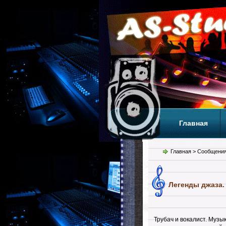
Главная
Теги
Т
Главная
> Сообщения
Легенды джаза. 
Трубач и вокалист. Музы