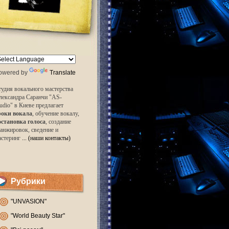
owered by
Translate
удия вокального мастерства
лександра Саранчи "AS-
udio" в Киеве предлагает
роки вокала
, обучение вокалу,
остановка голоса
, создание
анжировок, сведение и
астеринг
... (наши контакты)
Рубрики
"UNVASION"
"World Beauty Star"