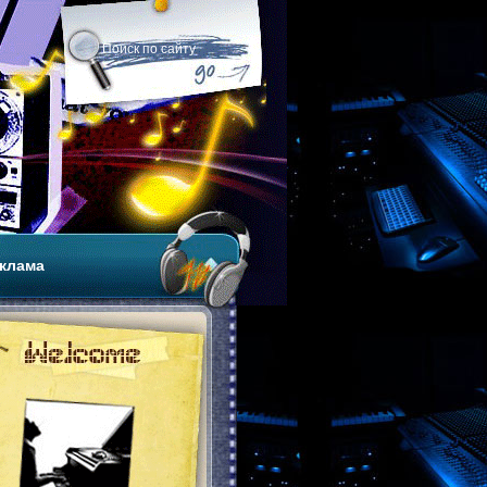
клама