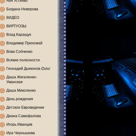
Аня Устенко
Богдана Неверова
ВИДЕО
ВИРТУОЗЫ
Влад Каращук
Владимир Прихожай
Вова Собченко
Всякие полезности.
Геннадий Дьяконов /Zulu/
Даша Жигаленко-
Уманская
Даша Миколенко
День рождения
Детское Евровидение
Диана Самофалова
Игорь Иванцив
Ира Чернышева