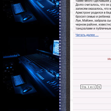
также много сделавший д
Долго считалось, что он
записям оказалось, что 
Армстронг родился в бе
бросил семью и ребенка 
Луи, Мэйэнн, забрала сы
черном районе, известн
танцзалами и публичны
Читать далее …
Ме
Стр. 1 из 1
1