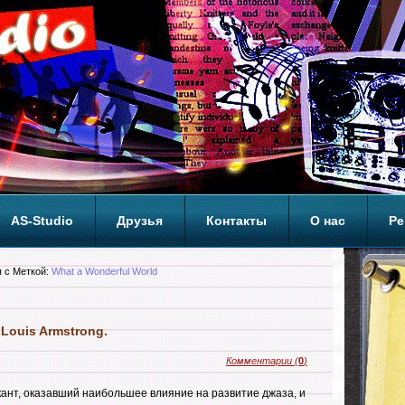
AS-Studio
Друзья
Контакты
О нас
Ре
ОП
 с Меткой:
What a Wonderful World
Louis Armstrong.
Комментарии
(
0
)
кант, оказавший наибольшее влияние на развитие джаза, и