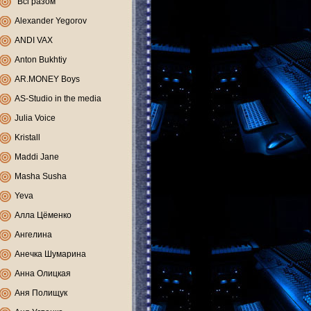
"Всі разом"
Alexander Yegorov
ANDI VAX
Anton Bukhtiy
AR.MONEY Boys
AS-Studio in the media
Julia Voice
Kristall
Maddi Jane
Masha Susha
Yeva
Алла Цёменко
Ангелина
Анечка Шумарина
Анна Олицкая
Аня Полищук