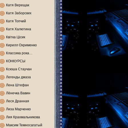
Катя Верещак
Катя Заборских
Катя Топчий
Катя Халютина
Квітка Цісик
Кирилл Охрименко
Классика рока…
КОНКУРСЫ
Ксюша Стаучан
Легенды джаза
Лена Штефан
Лёнечка Вавин
Леся Дранная
Лиза Марченко
Лия Крахмальникова
Максим Темносагатый