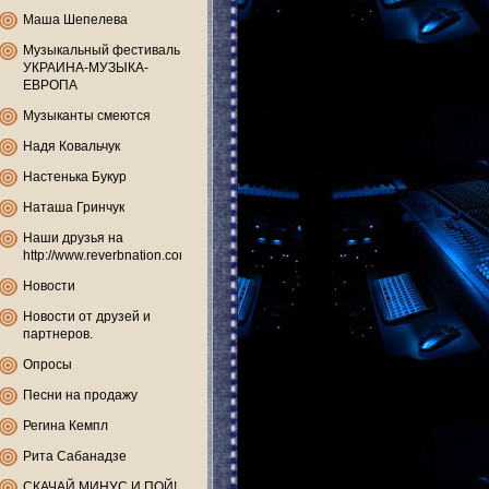
Маша Шепелева
Музыкальный фестиваль
УКРАИНА-МУЗЫКА-
ЕВРОПА
Музыканты смеются
Надя Ковальчук
Настенька Букур
Наташа Гринчук
Наши друзья на
http://www.reverbnation.com
Новости
Новости от друзей и
партнеров.
Опросы
Песни на продажу
Регина Кемпл
Рита Сабанадзе
СКАЧАЙ МИНУС И ПОЙ!