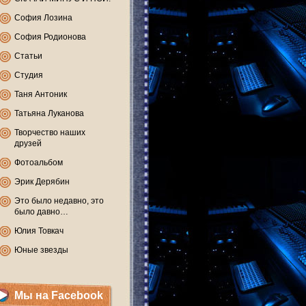
София Лозина
София Родионова
Статьи
Студия
Таня Антоник
Татьяна Луканова
Творчество наших
друзей
Фотоальбом
Эрик Дерябин
Это было недавно, это
было давно…
Юлия Товкач
Юные звезды
Мы на Facebook