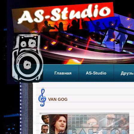
Главная
AS-Studio
Друзь
Теги
ТОП
VAN GOG