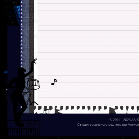
© 2011 - 2026
AS-S
Студия вокального мастерства Алекса