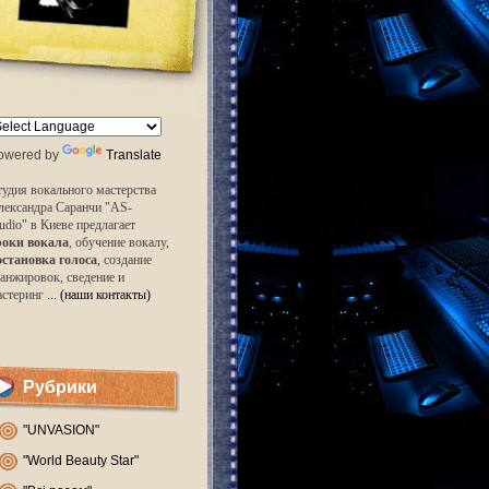
owered by
Translate
удия вокального мастерства
лександра Саранчи "AS-
udio" в Киеве предлагает
роки вокала
, обучение вокалу,
остановка голоса
, создание
анжировок, сведение и
астеринг
... (наши контакты)
Рубрики
"UNVASION"
"World Beauty Star"