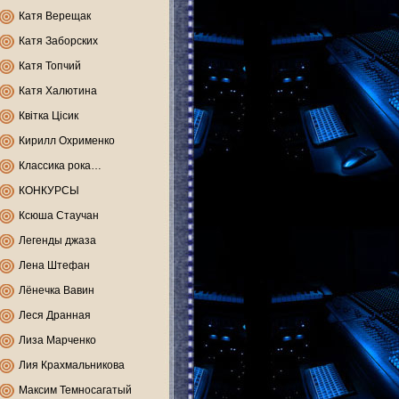
Катя Верещак
Катя Заборских
Катя Топчий
Катя Халютина
Квітка Цісик
Кирилл Охрименко
Классика рока…
КОНКУРСЫ
Ксюша Стаучан
Легенды джаза
Лена Штефан
Лёнечка Вавин
Леся Дранная
Лиза Марченко
Лия Крахмальникова
Максим Темносагатый