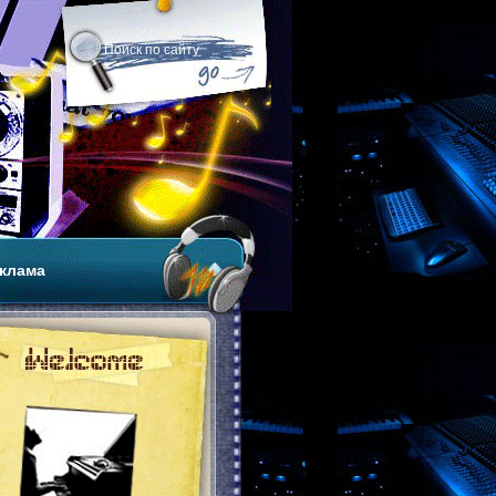
клама