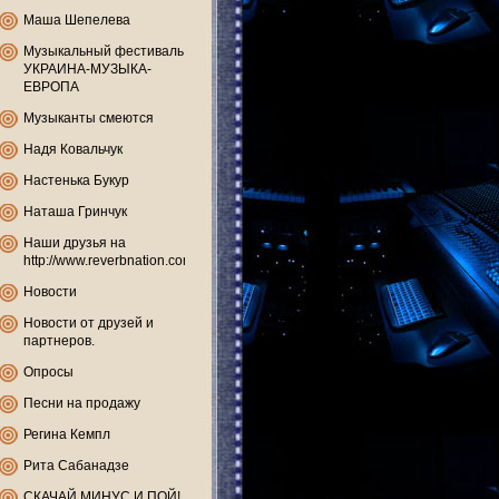
Маша Шепелева
Музыкальный фестиваль
УКРАИНА-МУЗЫКА-
ЕВРОПА
Музыканты смеются
Надя Ковальчук
Настенька Букур
Наташа Гринчук
Наши друзья на
http://www.reverbnation.com
Новости
Новости от друзей и
партнеров.
Опросы
Песни на продажу
Регина Кемпл
Рита Сабанадзе
СКАЧАЙ МИНУС И ПОЙ!