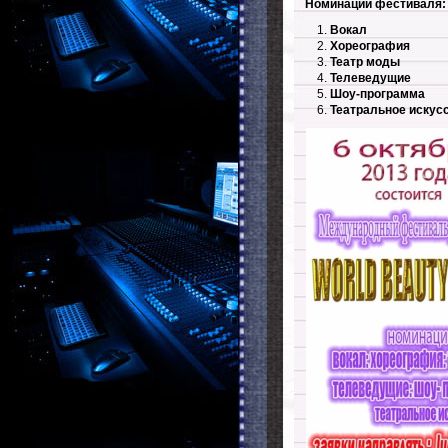
Номинации фестиваля:
Вокал
Хореография
Театр моды
Телеведущие
Шоу-программа
Театральное искус