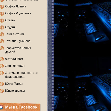
София Лозина
София Родионова
Статьи
Студия
Таня Антоник
Татьяна Луканова
Творчество наших
друзей
Фотоальбом
Эрик Дерябин
Это было недавно, это
было давно…
Юлия Товкач
Юные звезды
Мы на Facebook