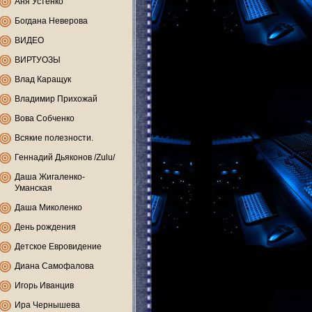
Аня Устенко
Богдана Неверова
ВИДЕО
ВИРТУОЗЫ
Влад Каращук
Владимир Прихожай
Вова Собченко
Всякие полезности.
Геннадий Дьяконов /Zulu/
Даша Жигаленко-
Уманская
Даша Миколенко
День рождения
Детское Евровидение
Диана Самофалова
Игорь Иванцив
Ира Чернышева