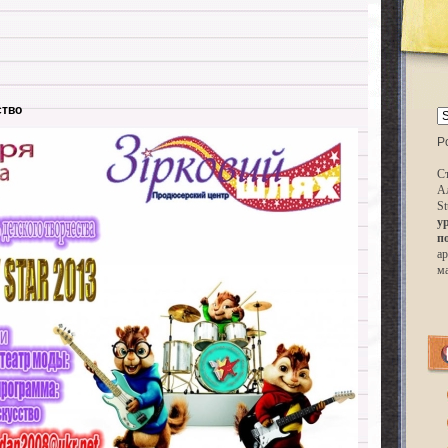
ство
P
Ст
А
St
у
п
ар
м