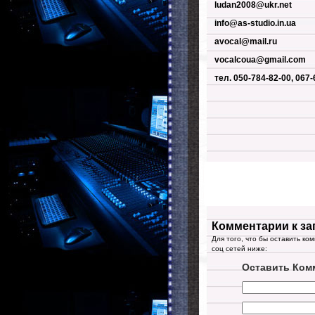
ludan2008@ukr.net
info@as-studio.in.ua
avocal@mail.ru
vocalcoua@gmail.com
тел. 050-784-82-00, 067
Комментарии к за
Для того, что бы оставить ко
соц сетей ниже:
Оставить Ком