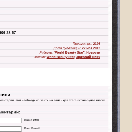
-606-28-57
Просмотры:
2196
Дата публикации:
22 мая 2013
Рубрики:
"World Beauty Star"
,
Новости
Метки:
World Beauty Star
,
Зірковий шлях
писи:
мментарий, вам необходимо зайти на сайт - для этого используйте кнопки
ментарий:
Ваше Имя
Ваш E-mail