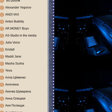
"Всі разом"
Alexander Yegorov
ANDI VAX
Anton Bukhtiy
AR.MONEY Boys
AS-Studio in the media
Julia Voice
Kristall
Maddi Jane
Masha Susha
Yeva
Алла Цёменко
Ангелина
Анечка Шумарина
Анна Олицкая
Аня Полищук