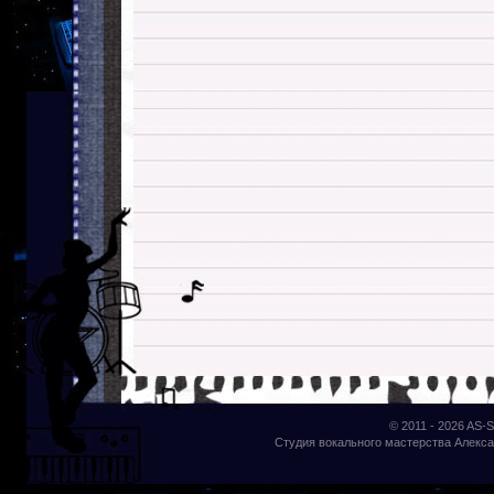
© 2011 - 2026
AS-S
Студия вокального мастерства Алекса