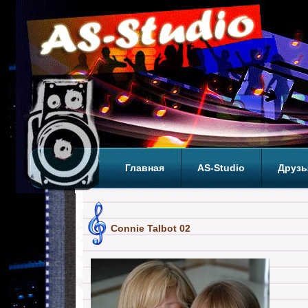
Главная
AS-Studio
Друзь
Теги
ТОП
Connie Talbot 02