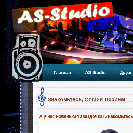
Главная
AS-Studio
Друзь
Теги
ТОП
Знакомьтесь, София Лозина!
А у нас новенькая звёздочка! Знакомьтес