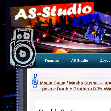
Главная
AS-Studio
Друзь
Теги
ТОП
Маша Суша / Masha Susha — пр
трека с Double Brothers DJ’s «W