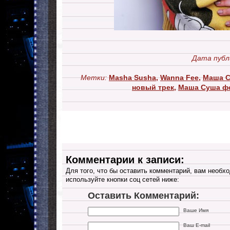
Дата публ
Метки:
Masha Susha
,
Wanna Fee
,
Маша С
новый трек
,
Маша Суша ф
Комментарии к записи:
Для того, что бы оставить комментарий, вам необхо
используйте кнопки соц сетей ниже:
Оставить Комментарий:
Ваше Имя
Ваш E-mail