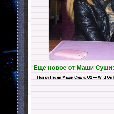
Еще новое от Маши Cуши
Новая Песня Маши Суши: O2 — Wild On H