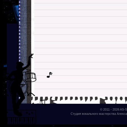
© 2011 - 2026
AS-S
Студия вокального мастерства Алекса