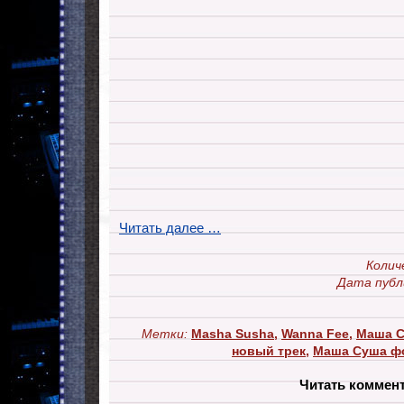
Читать далее …
Колич
Дата публ
Метки:
Masha Susha
,
Wanna Fee
,
Маша С
новый трек
,
Маша Суша ф
Читать коммен