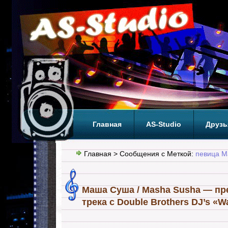
Главная
AS-Studio
Друзь
Теги
ТОП
Главная
> Сообщения с Меткой:
певица 
Маша Суша / Masha Susha — пр
трека с Double Brothers DJ’s «W