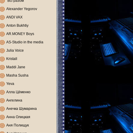
"Всі разом"
Alexander Yegorov
ANDI VAX
Anton Bukhtiy
AR.MONEY Boys
AS-Studio in the media
Julia Voice
Kristall
Maddi Jane
Masha Susha
Yeva
Алла Цёменко
Ангелина
Анечка Шумарина
Анна Олицкая
Аня Полищук