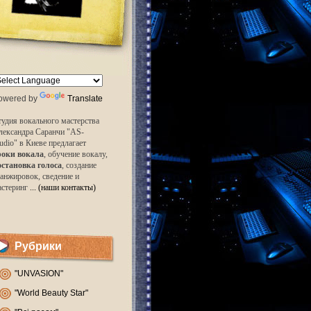
owered by
Translate
удия вокального мастерства
лександра Саранчи "AS-
udio" в Киеве предлагает
роки вокала
, обучение вокалу,
остановка голоса
, создание
анжировок, сведение и
астеринг
... (наши контакты)
Рубрики
"UNVASION"
"World Beauty Star"