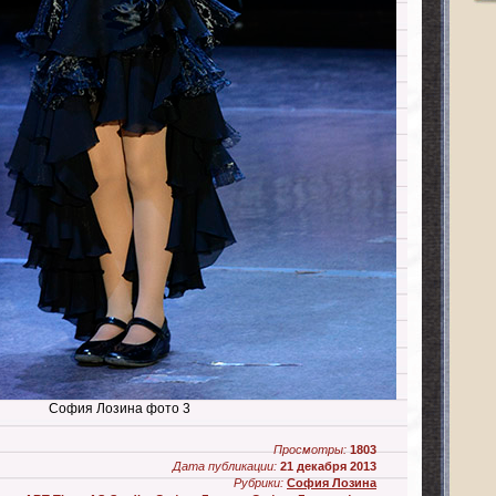
София Лозина фото 3
Просмотры:
1803
Дата публикации:
21 декабря 2013
Рубрики:
София Лозина