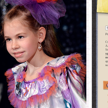
P
Ст
А
St
у
п
ар
м