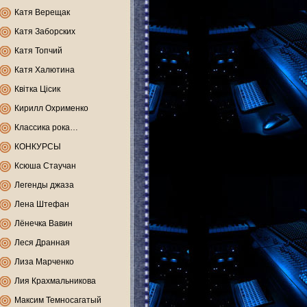
Катя Верещак
Катя Заборских
Катя Топчий
Катя Халютина
Квітка Цісик
Кирилл Охрименко
Классика рока…
КОНКУРСЫ
Ксюша Стаучан
Легенды джаза
Лена Штефан
Лёнечка Вавин
Леся Дранная
Лиза Марченко
Лия Крахмальникова
Максим Темносагатый