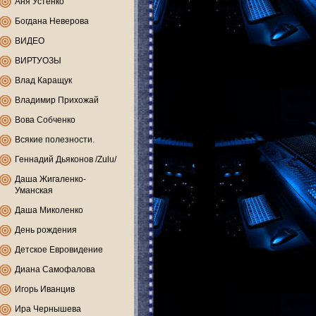
Аня Устенко
Богдана Неверова
ВИДЕО
ВИРТУОЗЫ
Влад Каращук
Владимир Прихожай
Вова Собченко
Всякие полезности.
Геннадий Дьяконов /Zulu/
Даша Жигаленко-
Уманская
Даша Миколенко
День рождения
Детское Евровидение
Диана Самофалова
Игорь Иванцив
Ира Чернышева