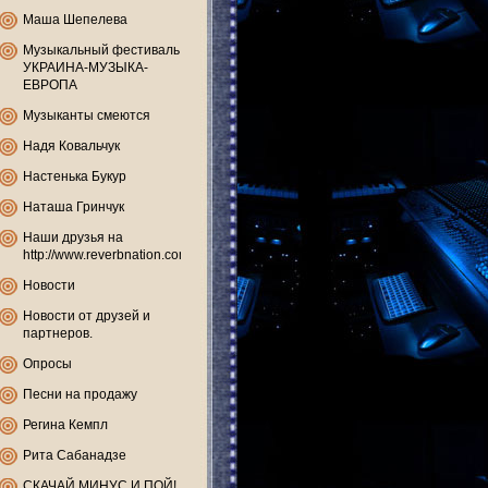
Маша Шепелева
Музыкальный фестиваль
УКРАИНА-МУЗЫКА-
ЕВРОПА
Музыканты смеются
Надя Ковальчук
Настенька Букур
Наташа Гринчук
Наши друзья на
http://www.reverbnation.com
Новости
Новости от друзей и
партнеров.
Опросы
Песни на продажу
Регина Кемпл
Рита Сабанадзе
СКАЧАЙ МИНУС И ПОЙ!