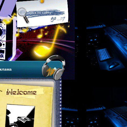
клама