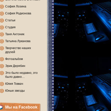
София Лозина
София Родионова
Статьи
Студия
Таня Антоник
Татьяна Луканова
Творчество наших
друзей
Фотоальбом
Эрик Дерябин
Это было недавно, это
было давно…
Юлия Товкач
Юные звезды
Мы на Facebook