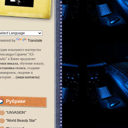
owered by
Translate
удия вокального мастерства
лександра Саранчи "AS-
udio" в Киеве предлагает
роки вокала
, обучение вокалу,
остановка голоса
, создание
анжировок, сведение и
астеринг
... (наши контакты)
Рубрики
"UNVASION"
"World Beauty Star"