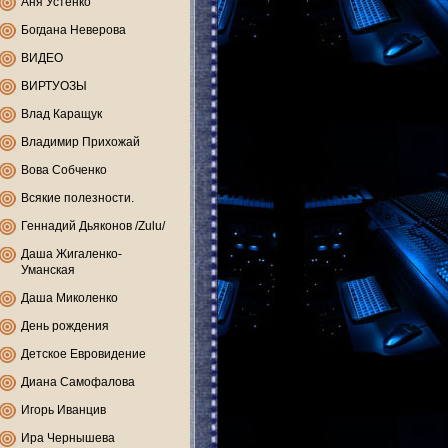
Аня Устенко
Богдана Неверова
ВИДЕО
ВИРТУОЗЫ
Влад Каращук
Владимир Прихожай
Вова Собченко
Всякие полезности.
Геннадий Дьяконов /Zulu/
Даша Жигаленко-
Уманская
Даша Миколенко
День рождения
Детское Евровидение
Диана Самофалова
Игорь Иванцив
Ира Чернышева