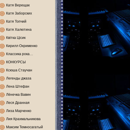
Катя Верещак
Катя Заборских
Катя Топчий
Катя Халютина
Квітка Цісик
Кирилл Охрименко
Классика рока…
КОНКУРСЫ
Ксюша Стаучан
Легенды джаза
Лена Штефан
Лёнечка Вавин
Леся Дранная
Лиза Марченко
Лия Крахмальникова
Максим Темносагатый