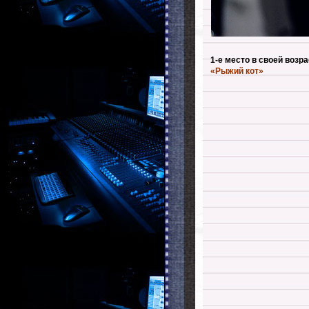
1-е место в своей возр
«Рыжий кот»