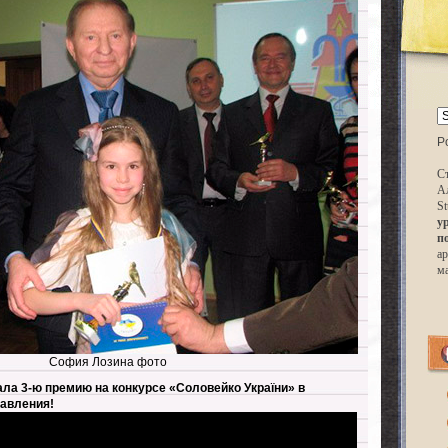
P
Ст
А
St
у
п
ар
м
София Лозина фото
ла 3-ю премию на конкурсе «Соловейко України» в
авления!