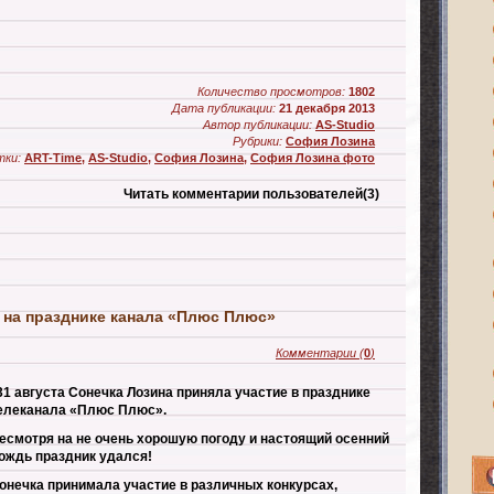
Количество просмотров:
1802
Дата публикации:
21 декабря 2013
Автор публикации:
AS-Studio
Рубрики:
София Лозина
ки:
ART-Time
,
AS-Studio
,
София Лозина
,
София Лозина фото
Читать комментарии пользователей
(3)
 на празднике канала «Плюс Плюс»
Комментарии
(
0
)
31 августа Сонечка Лозина приняла участие в празднике
елеканала «Плюс Плюс».
есмотря на не очень хорошую погоду и настоящий осенний
ождь праздник удался!
онечка принимала участие в различных конкурсах,