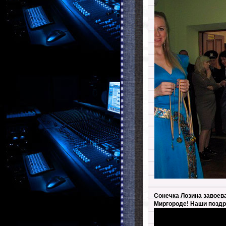
Сонечка Лозина завоева
Миргороде! Наши поздр