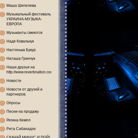
Маша Шепелева
Музыкальный фестиваль
УКРАИНА-МУЗЫКА-
ЕВРОПА
Музыканты смеются
Надя Ковальчук
Настенька Букур
Наташа Гринчук
Наши друзья на
http://www.reverbnation.com
Новости
Новости от друзей и
партнеров.
Опросы
Песни на продажу
Регина Кемпл
Рита Сабанадзе
СКАЧАЙ МИНУС И ПОЙ!