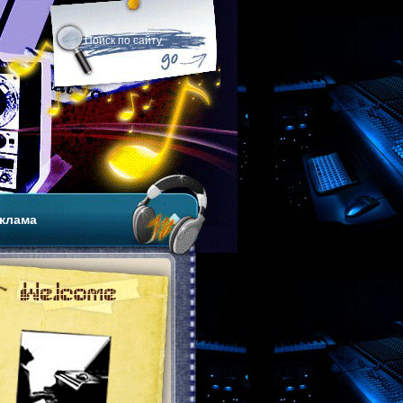
клама