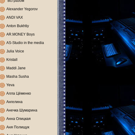
"Всі разом"
Alexander Yegorov
ANDI VAX
Anton Bukhtiy
AR.MONEY Boys
AS-Studio in the media
Julia Voice
Kristall
Maddi Jane
Masha Susha
Yeva
Алла Цёменко
Ангелина
Анечка Шумарина
Анна Олицкая
Аня Полищук