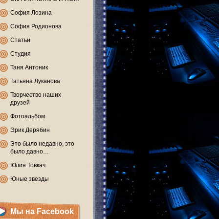
София Лозина
София Родионова
Статьи
Студия
Таня Антоник
Татьяна Луканова
Творчество наших
друзей
Фотоальбом
Эрик Дерябин
Это было недавно, это
было давно…
Юлия Товкач
Юные звезды
Мы на Facebook