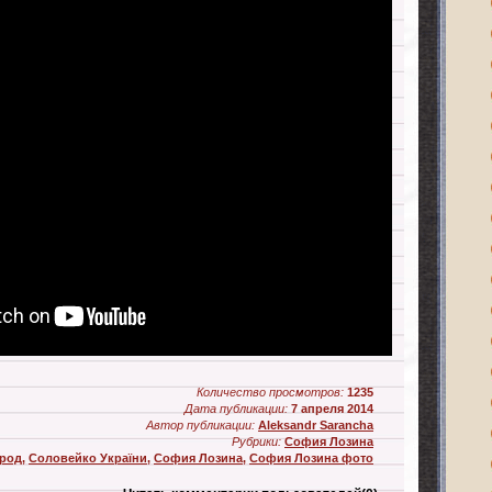
Количество просмотров:
1235
Дата публикации:
7 апреля 2014
Автор публикации:
Aleksandr Sarancha
Рубрики:
София Лозина
род
,
Соловейко України
,
София Лозина
,
София Лозина фото