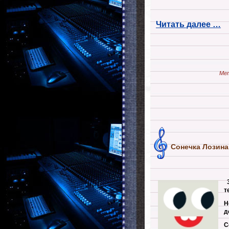
Читать далее …
Мет
Сонечка Лозина
т
Н
д
С