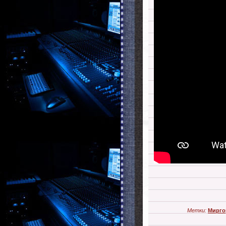
Метки:
Мирго