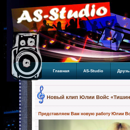
Главная
AS-Studio
Друзь
Теги
ТОП
Новый клип Юлии Войс «Тишин
Представляем Вам новую работу Юлии Во