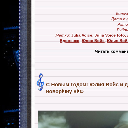
Колич
Дата пу
Авто
Рубри
Метки:
Julia Voice
,
Julia Voice foto
,
Вдовенко
,
Юлия Войс
,
Юлия Вой
Читать коммен
С Новым Годом! Юлия Войс и д
новорічну ніч»