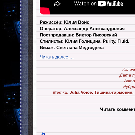
Режиссёр: Юлия Войс
Оператор: Александр Александрович
Постпродакшн: Виктор Лисовский
Стилисты: Юлия Голицина, Purity, Fluid.
Визаж: Светлана Медведева
Читать далее …
Колич
Дата п
Авто
Рубри
Метки:
Julia Voice
,
Тишина-гармония
,
Читать коммен