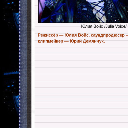
Юлия Войс /Julia Voice/
Режиссёр — Юлия Войс, саундпродюсер —
клипмейкер — Юрий Демянчук.