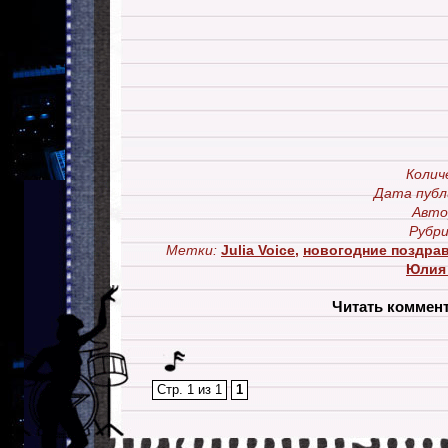
Колич
Дата публ
Авто
Рубри
Метки:
Julia Voice
,
новогодние поздра
Юлия
Читать коммен
Стр. 1 из 1
1