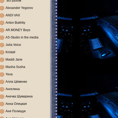
"Всі разом"
Alexander Yegorov
ANDI VAX
Anton Bukhtiy
AR.MONEY Boys
AS-Studio in the media
Julia Voice
Kristall
Maddi Jane
Masha Susha
Yeva
Алла Цёменко
Ангелина
Анечка Шумарина
Анна Олицкая
Аня Полищук