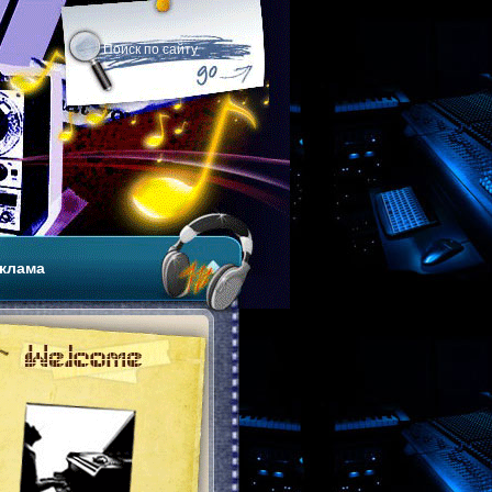
клама