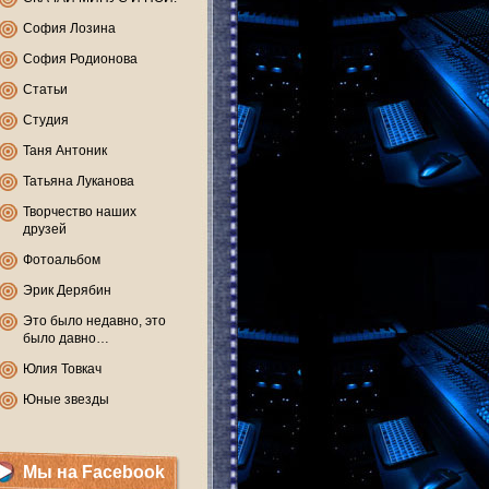
София Лозина
София Родионова
Статьи
Студия
Таня Антоник
Татьяна Луканова
Творчество наших
друзей
Фотоальбом
Эрик Дерябин
Это было недавно, это
было давно…
Юлия Товкач
Юные звезды
Мы на Facebook