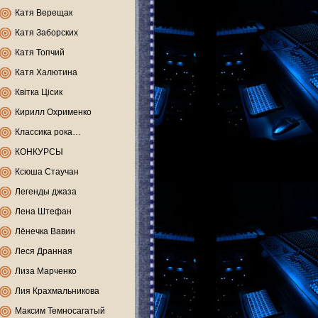
Катя Верещак
Катя Заборских
Катя Топчий
Катя Халютина
Квітка Цісик
Кирилл Охрименко
Классика рока…
КОНКУРСЫ
Ксюша Стаучан
Легенды джаза
Лена Штефан
Лёнечка Вавин
Леся Дранная
Лиза Марченко
Лия Крахмальникова
Максим Темносагатый