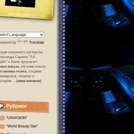
owered by
Translate
удия вокального мастерства
лександра Саранчи "AS-
udio" в Киеве предлагает
роки вокала
, обучение вокалу,
остановка голоса
, создание
анжировок, сведение и
астеринг
... (наши контакты)
Рубрики
"UNVASION"
"World Beauty Star"