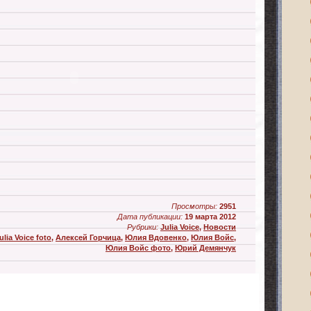
Просмотры:
2951
Дата публикации:
19 марта 2012
Рубрики:
Julia Voice
,
Новости
ulia Voice foto
,
Алексей Горчица
,
Юлия Вдовенко
,
Юлия Войс
,
Юлия Войс фото
,
Юрий Демянчук