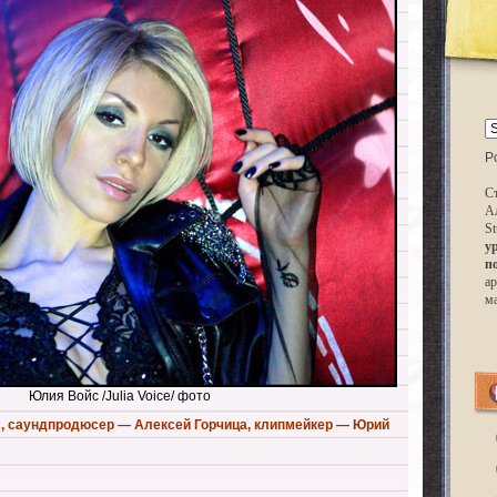
P
Ст
А
St
у
п
ар
м
Юлия Войс /Julia Voice/ фото
, саундпродюсер — Алексей Горчица, клипмейкер — Юрий