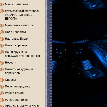
Маша Шепелева
Музыкальный фестиваль
УКРАИНА-МУЗЫКА-
ЕВРОПА
Музыканты смеются
Надя Ковальчук
Настенька Букур
Наташа Гринчук
Наши друзья на
http://www.reverbnation.com
Новости
Новости от друзей и
партнеров.
Опросы
Песни на продажу
Регина Кемпл
Рита Сабанадзе
СКАЧАЙ МИНУС И ПОЙ!