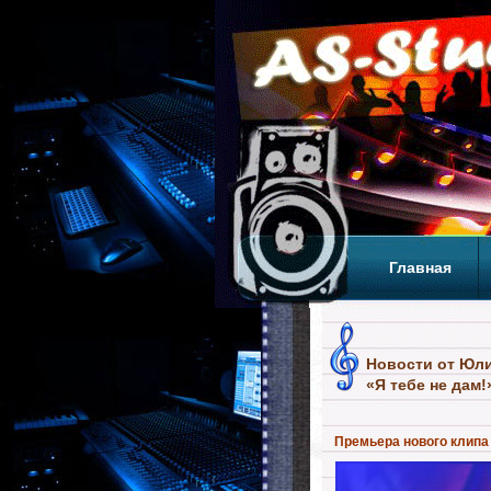
Главная
Теги
Т
Новости от Юлии
«Я тебе не дам!
Премьера нового клипа Ю