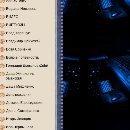
Аня Устенко
Богдана Неверова
ВИДЕО
ВИРТУОЗЫ
Влад Каращук
Владимир Прихожай
Вова Собченко
Всякие полезности.
Геннадий Дьяконов /Zulu/
Даша Жигаленко-
Уманская
Даша Миколенко
День рождения
Детское Евровидение
Диана Самофалова
Игорь Иванцив
Ира Чернышева