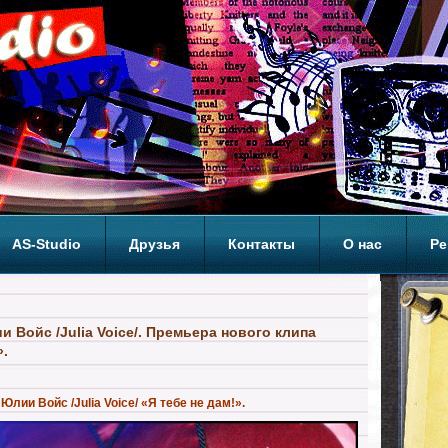
AS-Studio
Друзья
Контакты
О нас
Ре
ОП
 Войс /Julia Voice/. Премьера нового клипа
».
лии Войс /Julia Voice/ «Я тебе не дам!».