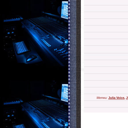
Метки:
Julia Voice
,
J