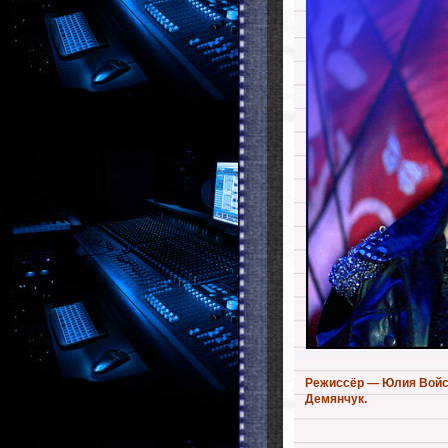
Режиссёр — Юлия Войс
Демянчук.