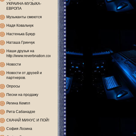
УКРАИНА-МУЗЫКА-
ЕВРОПА
Музыканты смеются
Надя Ковальчук
Настенька Букур
Наташа Гринчук
Наши друзья на
http://www.reverbnation.com
Новости
Новости от друзей и
партнеров.
Опросы
Песни на продажу
Регина Кемпл
Рита Сабанадзе
СКАЧАЙ МИНУС И ПОЙ!
София Лозина