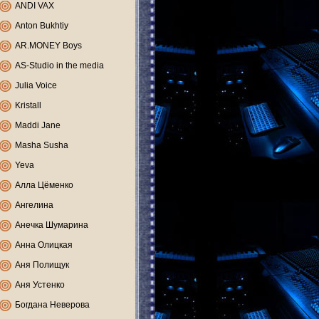
ANDI VAX
Anton Bukhtiy
AR.MONEY Boys
AS-Studio in the media
Julia Voice
Kristall
Maddi Jane
Masha Susha
Yeva
Алла Цёменко
Ангелина
Анечка Шумарина
Анна Олицкая
Аня Полищук
Аня Устенко
Богдана Неверова