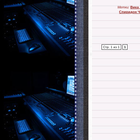
Метки:
Вика
Спиридон Ч
Стр. 1 из 1
1