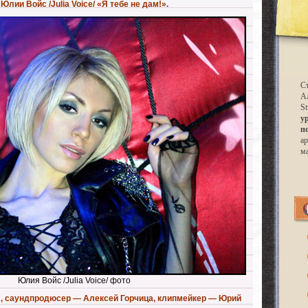
лии Войс /Julia Voice/ «Я тебе не дам!».
Ст
А
St
у
п
ар
м
Юлия Войс /Julia Voice/ фото
, саундпродюсер — Алексей Горчица, клипмейкер — Юрий