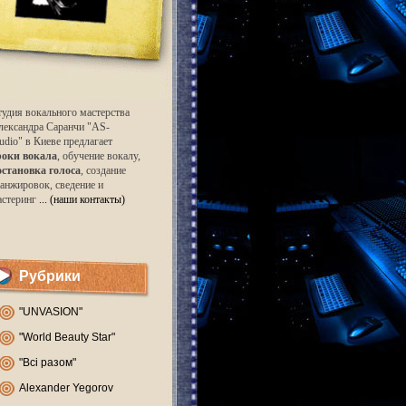
удия вокального мастерства
лександра Саранчи "AS-
udio" в Киеве предлагает
роки вокала
, обучение вокалу,
остановка голоса
, создание
анжировок, сведение и
астеринг
... (наши контакты)
Рубрики
"UNVASION"
"World Beauty Star"
"Всі разом"
Alexander Yegorov