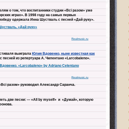
лям о том, что воспитанники студии «Всі разом» уже
рских играх». В 1998 году на самых первых
победу одержала Инна Шустваль с песней «Дай руку».
 Шустваль. «Дай руку»
Realmusic.ru
естиваля выиграла
Юлия Вдовенко, ныне известная как
, с песней из репертуара А. Чилентано «Larcobaleno».
 Вдовенко. «Larcobaleno» by Adriano Celentano
Realmusic.ru
 «Всі разом» руководил Александр Саранча.
петь две песни: — «All by myself» и «Думай», которую
фонова.