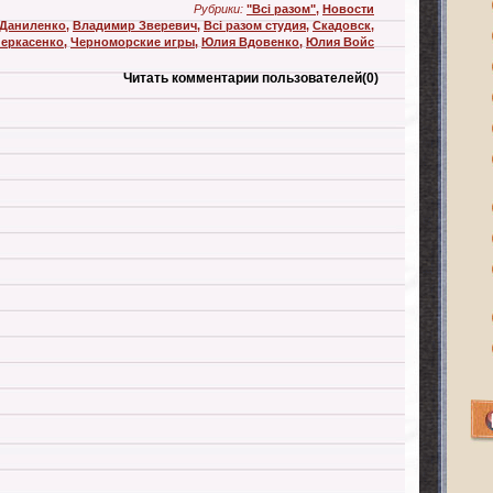
Рубрики:
"Всі разом"
,
Новости
 Даниленко
,
Владимир Зверевич
,
Всі разом студия
,
Скадовск
,
еркасенко
,
Черноморские игры
,
Юлия Вдовенко
,
Юлия Войс
Читать комментарии пользователей
(0)