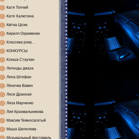
Катя Топчий
Катя Халютина
Квітка Цісик
Кирилл Охрименко
Классика рока…
КОНКУРСЫ
Ксюша Стаучан
Легенды джаза
Лена Штефан
Лёнечка Вавин
Леся Дранная
Лиза Марченко
Лия Крахмальникова
Максим Темносагатый
Маша Шепелева
Музыкальный фестиваль