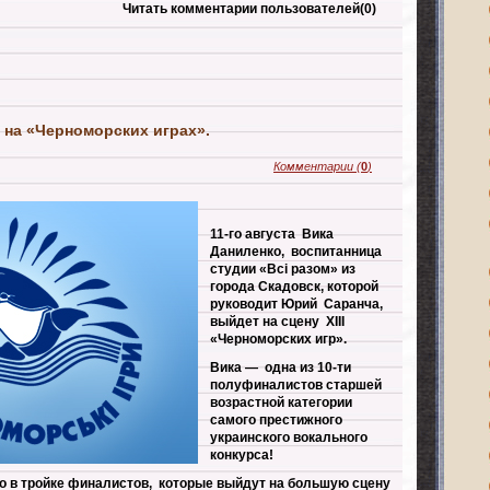
Читать комментарии пользователей
(0)
 на «Черноморских играх».
Комментарии
(
0
)
11-го августа Вика
Даниленко, воспитанница
студии «Всі разом» из
города Скадовск, которой
руководит Юрий Саранча,
выйдет на сцену ХIII
«Черноморских игр».
Вика — одна из 10-ти
полуфиналистов старшей
возрастной категории
самого престижного
украинского вокального
конкурса!
то в тройке финалистов, которые выйдут на большую сцену