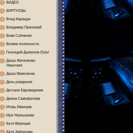
ВИДЕО
ВИРТУОЗЫ
Влад Каращук
Владимир Прихожай
Вова Собченко
Всякие полезности.
Геннадий Дьяконов /Zulu/
Даша Жигаленко-
Уманская
Даша Миколенко
День рождения
Детское Евровидение
Диана Самофалова
Игорь Иванцив
Ира Чернышева
Катя Верещак
Катя Заборских