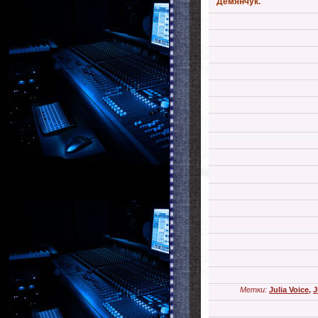
Демянчук.
Метки:
Julia Voice
,
J