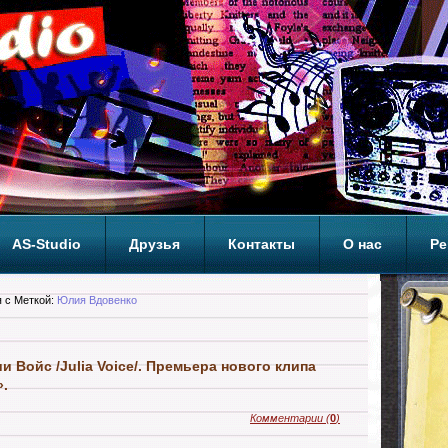
AS-Studio
Друзья
Контакты
О нас
Ре
ОП
 с Меткой:
Юлия Вдовенко
 Войс /Julia Voice/. Премьера нового клипа
».
Комментарии
(
0
)