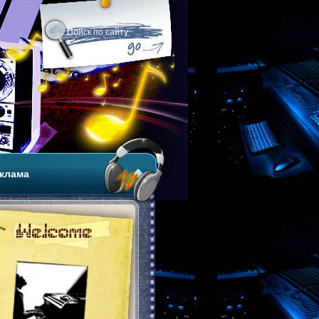
клама