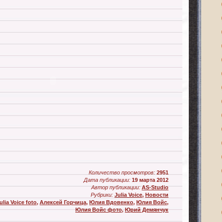
Количество просмотров:
2951
Дата публикации:
19 марта 2012
Автор публикации:
AS-Studio
Рубрики:
Julia Voice
,
Новости
ulia Voice foto
,
Алексей Горчица
,
Юлия Вдовенко
,
Юлия Войс
,
Юлия Войс фото
,
Юрий Демянчук