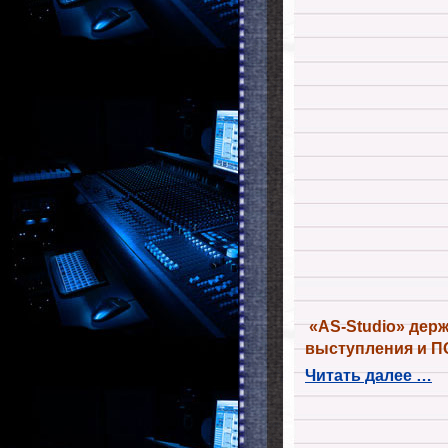
«AS-Studio» держ
выступления и 
Читать далее …