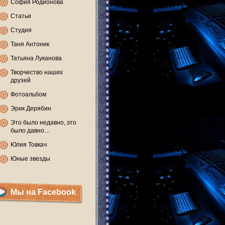
София Родионова
Статьи
Студия
Таня Антоник
Татьяна Луканова
Творчество наших
друзей
Фотоальбом
Эрик Дерябин
Это было недавно, это
было давно…
Юлия Товкач
Юные звезды
Мы на Facebook