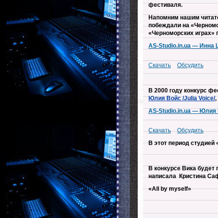
фестиваля.
Напомним нашим читате
побеждали на «Черномо
«Черноморских играх» 
AS-Studio.in.ua — Инна
Скачать
Обсудить
В 2000 году конкурс ф
Юлия Войс /Julia Voice/
AS-Studio.in.ua — Юлия
Скачать
Обсудить
В этот период студией
В конкурсе Вика будет 
написала Кристина Са
«All by myself»