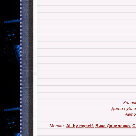
Колич
Дата публи
Авто
Метки:
All by myself
,
Вика Даниленко
,
С