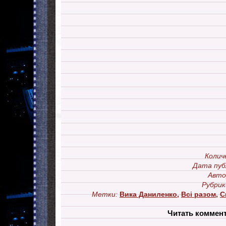
Колич
Дата пуб
Авто
Рубрик
Метки:
Вика Даниленко
,
Всі разом
,
С
Читать коммен