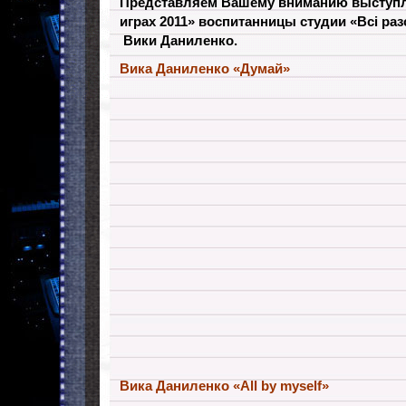
Представляем Вашему вниманию выступл
играх 2011» воспитанницы студии «Всі ра
Вики Даниленко.
Вика Даниленко «Думай»
Вика Даниленко «All by myself»