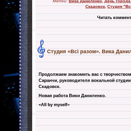
Метки:
Вика Даниленко
,
День города
Скадовск
,
Студия "Вс
Читать коммен
Студия «Всі разом». Вика Дани
Продолжаем знакомить вас с творчество
Саранчи, руководителя вокальной студии 
Скадовск.
Новая работа Вики Даниленко.
«All by myself»