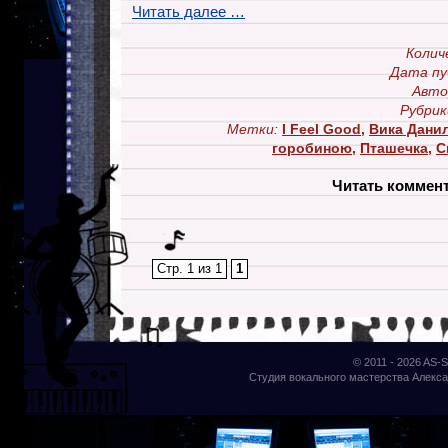
Читать далее …
Колич
Дата пу
Авто
Рубрик
Метки:
I Feel Good
,
Вика Дани
горобиною
,
Пташечка
,
С
Читать коммен
Стр. 1 из 1
1
© 2011 - 2026
AS-S
Студия вокального мастерства Алекса