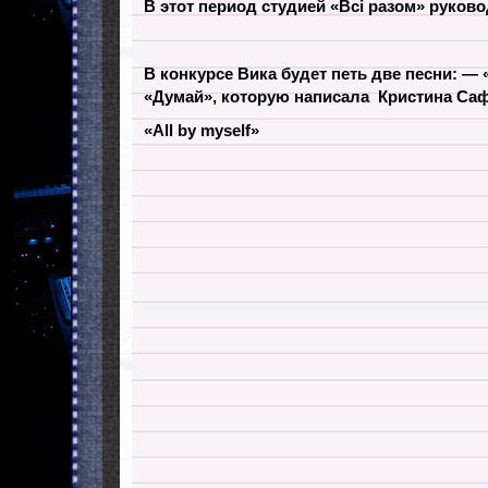
В этот период студией «Всі разом» руков
В конкурсе Вика будет петь две песни: — «
«Думай», которую написала Кристина Са
«All by myself»