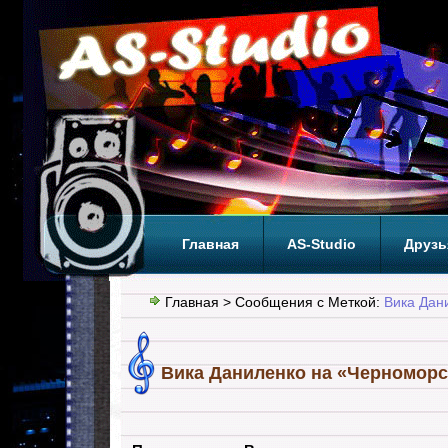
Главная
AS-Studio
Друзь
Теги
ТОП
Главная
> Сообщения с Меткой:
Вика Дан
Вика Даниленко на «Черноморск