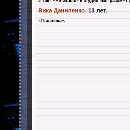
И так! «AS-Studio» и студия «Всі разом» 
Вика Даниленко.
13 лет.
«Пташечка».