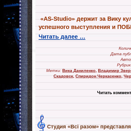
«AS-Studio» держит за Вику ку
успешного выступления и ПО
Читать далее …
Колич
Дата публ
Авто
Рубрик
Метки:
Вика Даниленко
,
Владимир Звер
Скадовск
,
Спиридон Черкасенко
,
Че
Читать коммен
Студия «Всі разом» представл