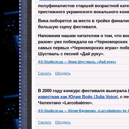
полуфиналистов старшей возрастной кате
престижного украинского вокального конк
Вика поборется за место в тройке финали
большую сцену фестиваля.
Напомним нашим читателям о том, что во
разом» уже побеждали на «Черноморских и
самых первых «Черноморских играх» поб
Шустваль с песней «Дай руку».
AS-Studio.in.ua — Инна Шустваль. «Дай руку»
Скачать
Обсудить
В 2000 году конкурс фестиваля выиграла
известная как Юлия Войс /Julia Voice/
, с п
Чилентано «Larcobaleno».
AS-Studio.in.ua — Юлия Вдовенко. «Larcobaleno» by 
Скачать
Обсудить