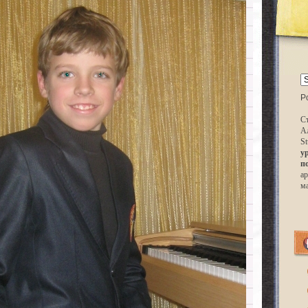
P
Ст
А
St
у
п
ар
м