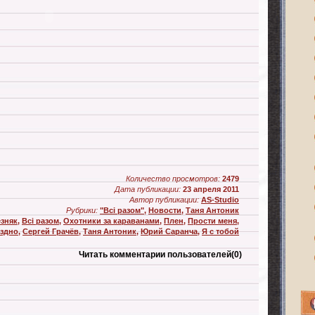
Количество просмотров:
2479
Дата публикации:
23 апреля 2011
Автор публикации:
AS-Studio
Рубрики:
"Всі разом"
,
Новости
,
Таня Антоник
зняк
,
Всі разом
,
Охотники за караванами
,
Плен
,
Прости меня
,
оздно
,
Сергей Грачёв
,
Таня Антоник
,
Юрий Саранча
,
Я с тобой
Читать комментарии пользователей
(0)