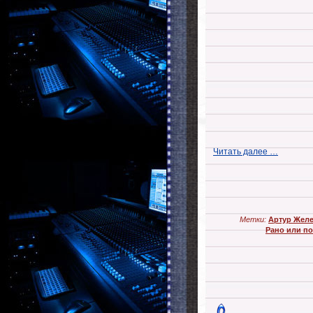
Читать далее …
Метки:
Артур Желе
Рано или п