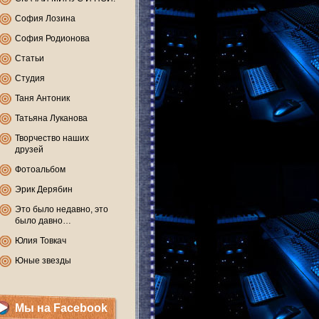
София Лозина
София Родионова
Статьи
Студия
Таня Антоник
Татьяна Луканова
Творчество наших
друзей
Фотоальбом
Эрик Дерябин
Это было недавно, это
было давно…
Юлия Товкач
Юные звезды
Мы на Facebook