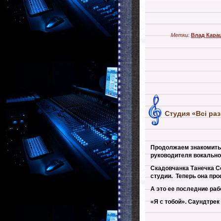
Метки:
Влад Кара
Студия «Всі раз
Продолжаем знакомить 
руководителя вокальной
Скадовчанка Танечка 
студии. Теперь она пр
А это ее последние раб
«Я с тобой». Саундтрек