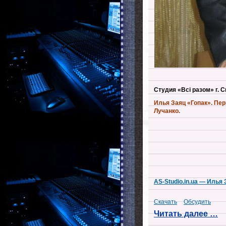
Студия «Всі разом» г.
Илья Заяц «Гопак». Пе
Лучанко.
AS-Studio.in.ua — Илья
Скачать
Обсудить
Читать далее …