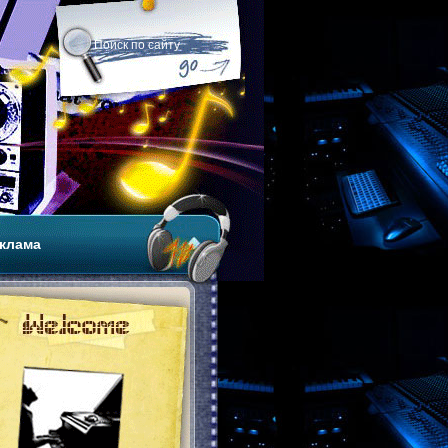
клама