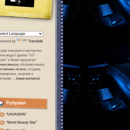
owered by
Translate
удия вокального мастерства
лександра Саранчи "AS-
udio" в Киеве предлагает
роки вокала
, обучение вокалу,
остановка голоса
, создание
анжировок, сведение и
астеринг
... (наши контакты)
Рубрики
"UNVASION"
"World Beauty Star"