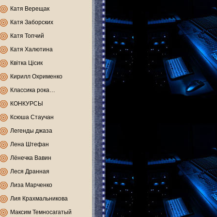
Катя Верещак
Катя Заборских
Катя Топчий
Катя Халютина
Квітка Цісик
Кирилл Охрименко
Классика рока…
КОНКУРСЫ
Ксюша Стаучан
Легенды джаза
Лена Штефан
Лёнечка Вавин
Леся Дранная
Лиза Марченко
Лия Крахмальникова
Максим Темносагатый