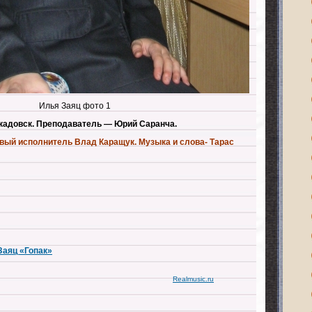
Илья Заяц фото 1
 Скадовск. Преподаватель — Юрий Саранча.
рвый исполнитель Влад Каращук. Музыка и слова- Тарас
 Заяц «Гопак»
Realmusic.ru