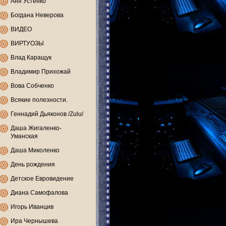
Аня Устенко
Богдана Неверова
ВИДЕО
ВИРТУОЗЫ
Влад Каращук
Владимир Прихожай
Вова Собченко
Всякие полезности.
Геннадий Дьяконов /Zulu/
Даша Жигаленко-
Уманская
Даша Миколенко
День рождения
Детское Евровидение
Диана Самофалова
Игорь Иванцив
Ира Чернышева