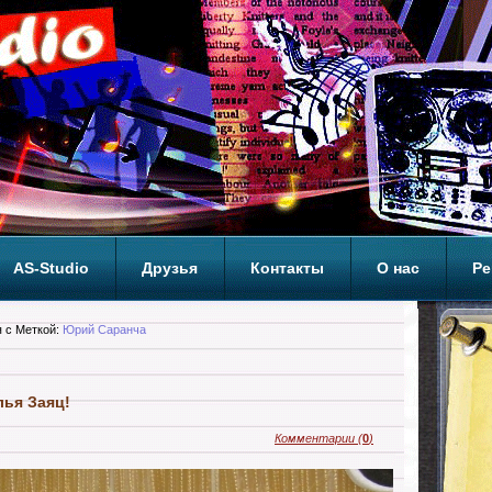
AS-Studio
Друзья
Контакты
О нас
Ре
ОП
 с Меткой:
Юрий Саранча
лья Заяц!
Комментарии
(
0
)