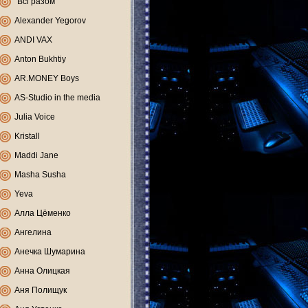
"Всі разом"
Alexander Yegorov
ANDI VAX
Anton Bukhtiy
AR.MONEY Boys
AS-Studio in the media
Julia Voice
Kristall
Maddi Jane
Masha Susha
Yeva
Алла Цёменко
Ангелина
Анечка Шумарина
Анна Олицкая
Аня Полищук