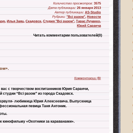
Количество просмотров:
3575
Дата публикации:
26 января 2013
Автор публикации:
AS-Studio
Рубрики:
"Всі разом"
,
Новости
щук
,
Илья Заяц
,
Скадовск
,
Студия "Всі разом"
,
Тарас Лучанко
,
Юрий Саранча
Читать комментарии пользователей
(0)
ом».
Комментарии
(
0
)
вас с творчеством воспитанников Юрия Саранчи,
 студии “Всі разом” из города Скадовск.
Сервуля- любимица Юрия Алексеевича. Выпускница
офессиональная певица Таня Антоник.
оты.
 к кинофильму «Охотники за караванами».