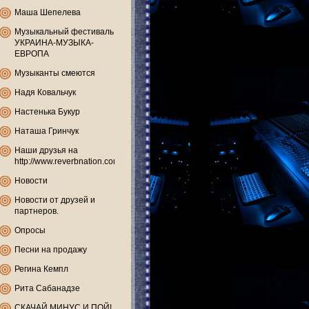
Маша Шепелева
Музыкальный фестиваль
УКРАИНА-МУЗЫКА-
ЕВРОПА
Музыканты смеются
Надя Ковальчук
Настенька Букур
Наташа Гринчук
Наши друзья на
http://www.reverbnation.com
Новости
Новости от друзей и
партнеров.
Опросы
Песни на продажу
Регина Кемпл
Рита Сабанадзе
СКАЧАЙ МИНУС И ПОЙ!